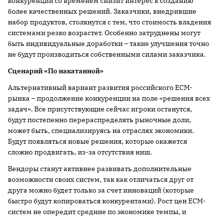
конкуренции со временем снизит интерес к созданию
более качественных решений. Заказчики, внедрившие
набор продуктов, столкнутся с тем, что стоимость владения
системами резко возрастет. Особенно затруднены могут
быть индивидуальные доработки – такие улучшения точно
не будут производиться собственными силами заказчика.
Сценарий «По накатанной»
Альтернативный вариант развития российского ECM-
рынка – продолжение конкуренции на поле «решения всех
задач». Все присутствующие сейчас игроки останутся,
будут постепенно перераспределять рыночные доли,
может быть, специализируясь на отраслях экономики.
Будут появляться новые решения, которые окажется
сложно продвигать, из-за отсутствия ниш.
Вендоры станут активнее развивать дополнительные
возможности своих систем, так как отличаться друг от
друга можно будет только за счет инноваций (которые
быстро будут копироваться конкурентами). Рост цен ECM-
систем не опередит средние по экономике темпы, и