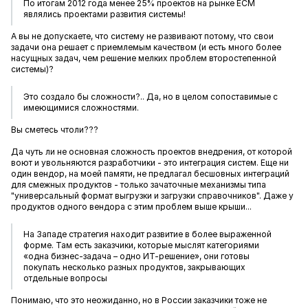
По итогам 2012 года менее 25% проектов на рынке ECM
являлись проектами развития системы!
А вы не допускаете, что систему не развивают потому, что свои
задачи она решает с приемлемым качеством (и есть много более
насущных задач, чем решение мелких проблем второстепенной
системы)?
Это создало бы сложности?.. Да, но в целом сопоставимые с
имеющимися сложностями.
Вы сметесь чтоли???
Да чуть ли не основная сложность проектов внедрения, от которой
воют и увольняются разработчики - это интеграция систем. Еще ни
один вендор, на моей памяти, не предлагал бесшовных интеграций
для смежных продуктов - только зачаточные механизмы типа
"универсальный формат выгрузки и загрузки справочников". Даже у
продуктов одного вендора с этим проблем выше крыши...
На Западе стратегия находит развитие в более выраженной
форме. Там есть заказчики, которые мыслят категориями
«одна бизнес-задача – одно ИТ-решение», они готовы
покупать несколько разных продуктов, закрывающих
отдельные вопросы
Понимаю, что это неожиданно, но в России заказчики тоже не