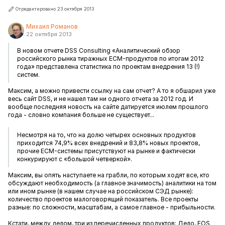
Отредактировано 23 октября 2013
Михаил Романов
22 октября 2013
В новом отчете DSS Consulting «Аналитический обзор
российского рынка тиражных ECM-продуктов по итогам 2012
года» представлена статистика по проектам внедрения 13 (!)
систем.
Максим, а можно привести ссылку на сам отчет? А то я обшарил уже
весь сайт DSS, и не нашел там ни одного отчета за 2012 год. И
вообще последняя новость на сайте датируется июлем прошлого
года - словно компания больше не существует...
Несмотря на то, что на долю четырех основных продуктов
приходится 74,9% всех внедрений и 83,8% новых проектов,
прочие ECM-системы присутствуют на рынке и фактически
конкурируют с «большой четверкой».
Максим, вы опять наступаете на грабли, по которым ходят все, кто
обсуждают необходимость (а главное значимость) аналитики на том
или ином рынке (в нашем случае на российском СЭД рынке):
количество проектов малоговорящий показатель. Все проекты
разные: по сложности, масштабам, а самое главное - прибыльности.
Кстати, между делом, три из перечисленных продуктов: Дело, EOS