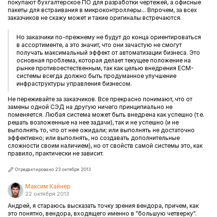
покупают бухгалтерское ПО для разработки чертежей, а офисные
пакеты для встраивания в микроконтроллеры... Впрочем, за всех
заказчиков не скажу может и такие оригиналы встречаются.
Но заказчики по-прежнему не будут до конца ориентироваться
в ассортименте, а это значит, что они зачастую не смогут
получать максимальный эффект от автоматизации бизнеса. Это
основная проблема, которая делает текущее положение на
рынке противоестественным, так как целью внедрения ECM-
системы всегда должно быть продуманное улучшение
инфраструктуры управления бизнесом.
Не переживайте за заказчиков. Все прекрасно понимают, что от
замены одной СЭД на другую ничего принципиально не
поменяется. Любая система может быть внедрена как успешно (т.е.
решать возложенные на нее задачи), так и не успешно (и не
выполнять то, что от нее ожидали; или выполнять не достаточно
эффективно; или выполнять, но создавать дополнительные
сложности своим наличием), но от свойств самой системы это, как
правило, практически не зависит.
Отредактировано 23 октября 2013
Максим Кайнер
22 октября 2013
Андрей, я стараюсь высказать точку зрения вендора, причем, как
это понятно, вендора, входящего именно в "большую четверку".