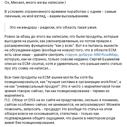
Ох, Михаил, много же вы написали )
В условиях ограниченного времени поработаю с одним - самым
смачным, на мой взгляд, - вашим высказыванием.
Это не вендоры - редиски, это область такая узкая.
Ровно за абзац до этого вы написали, что были продукты, которые
выходили на рынок, как узконаправленные, но потом пришли к
расширенному функционалу "как у всех". Вот я и пытаюсь вынести
на обсуждение идею (вообще не новую) того, что в области ECM
есть свои ниши - давайте смотреть
старую добрую AIIM RoadMap
,
которую, как ни странно, только совсем недавно Сергей Бушмелев
описал на ECM-Journal, хотя и удивительно, что раньше никто статью
про эту схему не написал...
Все-таки продукты на ECM-рынке могли бы хотя бы
позиционироваться, как "лучшая система в организации workflow", а
не как "универсальный продукт". Это я чисто с маркетинговой точки
зрения говорю сейчас, так как позиционирование - термин из
маркетинга.
П.С. Обзор от DSS на их сайте не представлен, сколько я понимаю,
сайтом особенно сейчас не занимаются, не актуализируют. Можете
позвонить, запросить - продадут. Но вообще-то статья на этом
обзоре вовсе не основывается, статистика - только как
подтверждение общего ощущения, что рынок в некотором роде
живет без позиционирования.