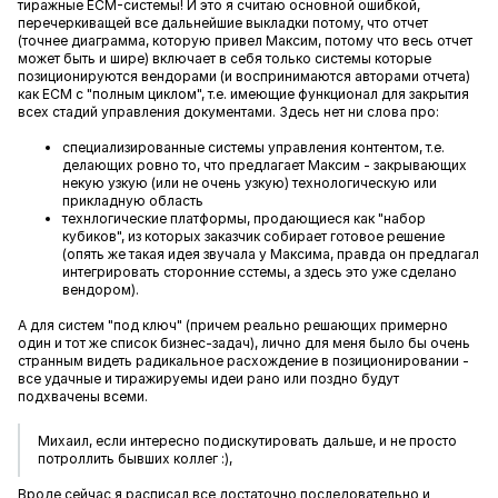
тиражные ECM-системы! И это я считаю основной ошибкой,
перечеркиващей все дальнейшие выкладки потому, что отчет
(точнее диаграмма, которую привел Максим, потому что весь отчет
может быть и шире) включает в себя только системы которые
позиционируются вендорами (и воспринимаются авторами отчета)
как ECM с "полным циклом", т.е. имеющие функционал для закрытия
всех стадий управления документами. Здесь нет ни слова про:
специализированные системы управления контентом, т.е.
делающих ровно то, что предлагает Максим - закрывающих
некую узкую (или не очень узкую) технологическую или
прикладную область
технлогические платформы, продающиеся как "набор
кубиков", из которых заказчик собирает готовое решение
(опять же такая идея звучала у Максима, правда он предлагал
интегрировать сторонние сстемы, а здесь это уже сделано
вендором).
А для систем "под ключ" (причем реально решающих примерно
один и тот же список бизнес-задач), лично для меня было бы очень
странным видеть радикальное расхождение в позиционировании -
все удачные и тиражируемы идеи рано или поздно будут
подхвачены всеми.
Михаил, если интересно подискутировать дальше, и не просто
потроллить бывших коллег :),
Вроде сейчас я расписал все достаточно последовательно и