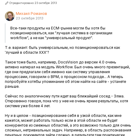
Отредактировано 23 октября 2013
Михаил Романов
23 октября 2013
Все-таки продукты на ECM-рынке могли бы хотя бы
позиционироваться, как "лучшая система в организации
workflow", а не как "универсальный продукт".
Т.е. вариант: быть универсальным, но позинционироваться как
'лучший в области XXX'?
Такое тоже было, например, DocsVision до версии 4.0 очень
активно напирал на модуль Workflow. Был очень много презентаций,
где они предлагали себя именно как систему управления
процессами, говорили о BPM, о процессном подходе... А теперь
попробуйте хотябы упоминание об этом найти на сайте - устанете
раньше.
Сейчас по аналогичному пути идет ваш ближайший сосед - Элма.
Откровенно говоря, пока что у нее не очень яркие результаты, хотя
системе уже более 4 лет.
Ну и в целом - позиционирование себя в узкой области, как мне
кажется, может работать только если в этой области не будет
конкурентов из смежных областей, а это возможно только для очень
сложных, нетривиальных задач. Например, в область распознавания
печатных документов зайти сложно, в результате там практически