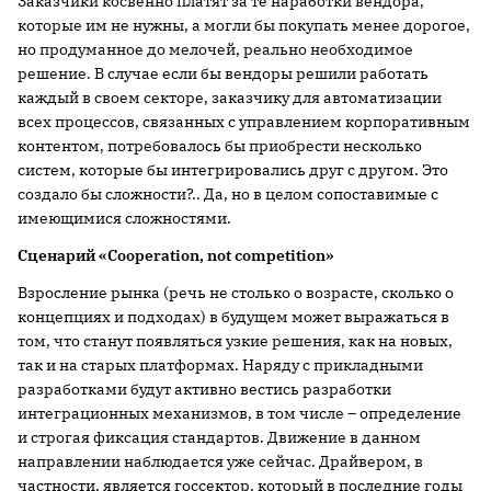
Заказчики косвенно платят за те наработки вендора,
которые им не нужны, а могли бы покупать менее дорогое,
но продуманное до мелочей, реально необходимое
решение. В случае если бы вендоры решили работать
каждый в своем секторе, заказчику для автоматизации
всех процессов, связанных с управлением корпоративным
контентом, потребовалось бы приобрести несколько
систем, которые бы интегрировались друг с другом. Это
создало бы сложности?.. Да, но в целом сопоставимые с
имеющимися сложностями.
Сценарий «
C
ooperation, not competition»
Взросление рынка (речь не столько о возрасте, сколько о
концепциях и подходах) в будущем может выражаться в
том, что станут появляться узкие решения, как на новых,
так и на старых платформах. Наряду с прикладными
разработками будут активно вестись разработки
интеграционных механизмов, в том числе – определение
и строгая фиксация стандартов. Движение в данном
направлении наблюдается уже сейчас. Драйвером, в
частности, является госсектор, который в последние годы