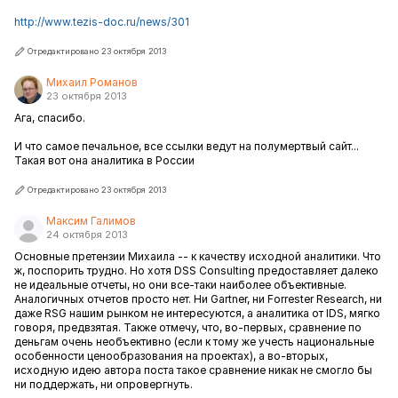
http://www.tezis-doc.ru/news/301
Отредактировано 23 октября 2013
Михаил Романов
23 октября 2013
Ага, спасибо.
И что самое печальное, все ссылки ведут на полумертвый сайт...
Такая вот она аналитика в России
Отредактировано 23 октября 2013
Максим Галимов
24 октября 2013
Основные претензии Михаила -- к качеству исходной аналитики. Что
ж, поспорить трудно. Но хотя DSS Consulting предоставляет далеко
не идеальные отчеты, но они все-таки наиболее объективные.
Аналогичных отчетов просто нет. Ни Gartner, ни Forrester Research, ни
даже RSG нашим рынком не интересуются, а аналитика от IDS, мягко
говоря, предвзятая.
Также отмечу, что
, во-первых, с
равнение по
деньгам очень необъективно (если к тому же учесть национальные
особенности ценообразования на проектах
)
, а во-вторых,
исходную идею
автора поста такое сравнение никак не смогло бы
ни поддержать, ни опровергнуть.