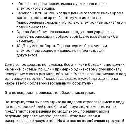
eDocLib - первая версия имела функционал только
электронного архива.
Saperion - в 2004-2006 года о нем не говорили иначе кроме
как "электронный архив", потому что именно так
"навороченный сложный, но только электронный архив" его и
позиционировали
Optima WorkFlow - изначально продукт для управления
бизнес-процессами и collaboration (даже название как бы
намекает, ...).
1С-Документооборот. Первая версия была чистым
электронным архивом + канцелярия (регистрация
документов)
Думаю, продолжать нет смысла. Все эти (как и большинство других
на рынке) системы пришли к примерно одинаковому функционалу
вследствие своего развития, ибо ниша "маленького заточенного под
одну задачу продукта" оказалась слишком узкой, да еще и легко
накрываемой более универсальными собратьями.
Это не вендоры - редиски, это область такая узкая.
Во-вторых, если вы посмотрите на лидеров отрасли (я имею в виду
не только российский рынок), то обнаружите, что многие из них
предлагают свои решения по модульному принципу: архив
отдельно, управление процессами - отдельно, ввод и
распрознавание документов. Но это все
не коробочные
продукты!