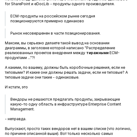
for SharePoint и eDocLib - продукты одного производителя.
ECM-продукты на российском рынке сегодня
позиционируются примерно одинаково
Рынок несовершенен в части позиционирования.
Максим, вы серьезно делаете такой вывод на основании
диаграммы, в заголовке которой написано "
Распределение
реализованных проектов внедрения между
тиражными
ECM-
продуктами ...
"?!
А какими, по вашему, должны быть коробочные решения, если не
типовыми? И какие они должны решать задачи, если не типовые? А
типовые задачи они такие - одинаковые.
И кстати, это
Вендоры не решаются предлагать продукты, закрывающие
какую-то одну область в инфраструктуре Enterprise Content
Management.
- неправда.
Выпускают, просто таких вендоров нет в вашем списке (что логично,
по причине описанной выше). Вот только несколько самых