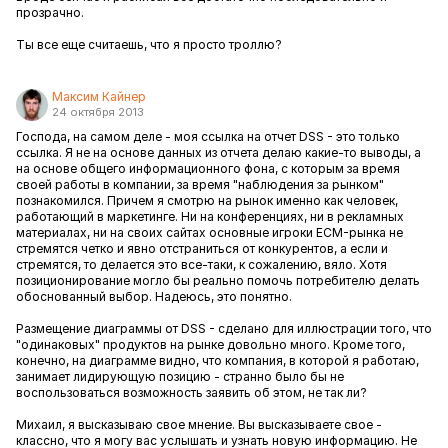
прозрачно.
Ты все еще считаешь, что я просто троллю?
Максим Кайнер
24 октября 2013
Господа, на самом деле - моя ссылка на отчет
DSS
- это только
ссылка. Я не на основе данных из отчета делаю какие-то выводы, а
на основе общего информационного фона, с которым за время
своей работы в компании, за время "наблюдения за рынком"
познакомился. Причем я смотрю на рынок именно как человек,
работающий в маркетинге. Ни на конференциях, ни в рекламных
материалах, ни на своих сайтах основные игроки ECM-рынка не
стремятся четко и явно отстраниться от конкурентов, а если и
стремятся, то делается это все-таки, к сожалению, вяло. Хотя
позиционирование могло бы реально помочь потребителю делать
обоснованный выбор. Надеюсь, это понятно.
Размещение диаграммы от
DSS
- сделано для иллюстрации того, что
"одинаковых" продуктов на рынке довольно много. Кроме того,
конечно, на диаграмме видно, что компания, в которой я работаю,
занимает лидирующую позицию - странно было бы не
воспользоваться возможность заявить об этом, не так ли?
Михаил, я высказываю свое мнение. Вы высказываете свое -
классно, что я могу вас услышать и узнать новую информацию. Не