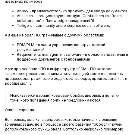
известных примеров:
Abbyy - предлагают только продукты для ввода документов,
Atlassian - позиционируют продукт (Confluence) как "team
collaboration" и "knowledge management"б
Telligent - сommunity and enterprise social software,
А я еще не брал ПО, граничащее с другими областями:
PDM/PLM - в части управления конструкторской
документацией
Requirements management software - в области управления и
поддержки документов с требованиями
А уж про основное ПО в инфраструктре ECM - ПО, которое
занимается редактированием и визуализацией контента: текстовы
процессоры, графические редакторы, вьюеры, проигрыватели, ... я
вообще молчу.
Используется вариант ковровой бомбардировки, а попытки
точечного попадания почти не предпринимаются.
Опять неправда.
Во-первых, есть куча вендоров, которые начинали с решения
точечных задач, но в процессе своего развития "обросли" кучей
дополнительного функционала. Вот только несколько примеров: