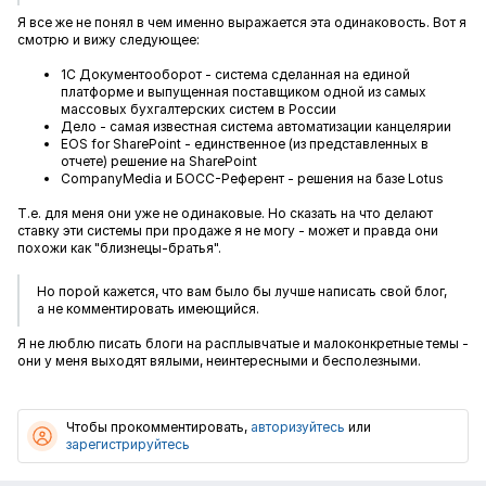
Я все же не понял в чем именно выражается эта одинаковость. Вот я
смотрю и вижу следующее:
1С Документооборот - система сделанная на единой
платформе и выпущенная поставщиком одной из самых
массовых бухгалтерских систем в России
Дело - самая известная система автоматизации канцелярии
EOS for SharePoint - единственное (из представленных в
отчете) решение на SharePoint
CompanyMedia и БОСС-Референт - решения на базе Lotus
Т.е. для меня они уже не одинаковые. Но сказать на что делают
ставку эти системы при продаже я не могу - может и правда они
похожи как "близнецы-братья".
Но порой кажется, что вам было бы лучше написать свой блог,
а не комментировать имеющийся.
Я не люблю писать блоги на расплывчатые и малоконкретные темы -
они у меня выходят вялыми, неинтересными и бесполезными.
Чтобы прокомментировать,
авторизуйтесь
или
зарегистрируйтесь