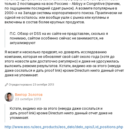
только 2 поставщика на всю Россию - Abbyy и Congnitive (причем,
по ощущениям последний сдает рынок). А возмите популярные в
2000-х на Западе системы корпоративного поиска. Практически ни
одной не осталось: или вообще ушли с рынка или куплены и
включены в состав более крупных продуктов.
П.С. Обзор от DSS на их сайте не представлен, сколько я
понимаю, сайтом особенно сейчас не занимаются, не
актуализируют
Я может и несколько предвзят, но доверять исследованию
компании, которая не обновляет свой сайт около года (хотя до
этого новости шли достаточно регулярно) и даже не удосужилась
выложить резюме результатов. Кстати, видимо изз-за этого (некуда
даже сослаться и дать proof link) кроме Directum никто данный отчет
даже не упоминает.
Отредактировано 23 октября 2013
Виктор Золотов
23 октября 2013
Кстати, видимо изз-за этого (некуда даже сослаться и
дать proof link) кроме Directum никто данный отчет даже не
упоминает.
http://www.eos.ru/eos_products/eos_delo/delo_opis/Lid_positions.php