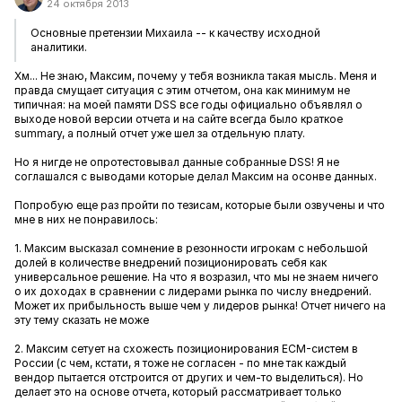
24 октября 2013
Основные претензии Михаила -- к качеству исходной
аналитики.
Хм... Не знаю, Максим, почему у тебя возникла такая мысль. Меня и
правда смущает ситуация с этим отчетом, она как минимум не
типичная: на моей памяти DSS все годы официально объявлял о
выходе новой версии отчета и на сайте всегда было краткое
summary, а полный отчет уже шел за отдельную плату.
Но я нигде не опротестовывал данные собранные DSS! Я не
соглашался с выводами которые делал Максим на осонве данных.
Попробую еще раз пройти по тезисам, которые были озвучены и что
мне в них не понравилось:
1. Максим высказал сомнение в резонности игрокам с небольшой
долей в количестве внедрений позиционировать себя как
универсальное решение. На что я возразил, что мы не знаем ничего
о их доходах в сравнении с лидерами рынка по числу внедрений.
Может их прибыльность выше чем у лидеров рынка! Отчет ничего на
эту тему сказать не може
2. Максим сетует на схожесть позиционирования ECM-систем в
России (с чем, кстати, я тоже не согласен - по мне так каждый
вендор пытается отстроится от других и чем-то выделиться). Но
делает это на основе отчета, который рассматривает только