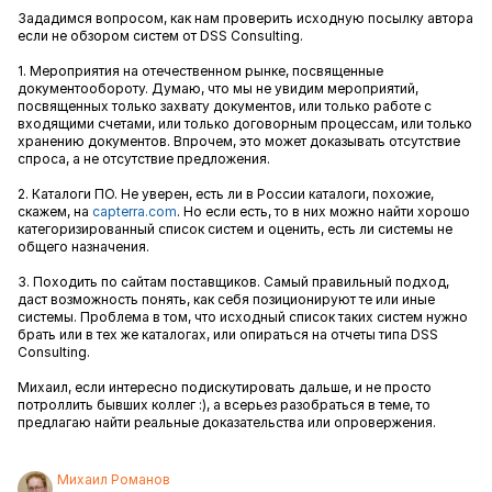
Зададимся вопросом, как нам проверить исходную посылку автора
если не обзором систем от DSS Consulting.
1. Мероприятия на отечественном рынке, посвященные
документообороту. Думаю, что мы не увидим мероприятий,
посвященных только захвату документов, или только работе с
входящими счетами, или только договорным процессам, или только
хранению документов. Впрочем, это может доказывать отсутствие
спроса, а не отсутствие предложения.
2. Каталоги ПО. Не уверен, есть ли в России каталоги, похожие,
скажем, на
capterra.com
. Но если есть, то в них можно найти хорошо
категоризированный список систем и оценить, есть ли системы не
общего назначения.
3. Походить по сайтам поставщиков. Самый правильный подход,
даст возможность понять, как себя позиционируют те или иные
системы. Проблема в том, что исходный список таких систем нужно
брать или в тех же каталогах, или опираться на отчеты типа DSS
Consulting.
Михаил, если интересно подискутировать дальше, и не просто
потроллить бывших коллег :), а всерьез разобраться в теме, то
предлагаю найти реальные доказательства или опровержения.
Михаил Романов