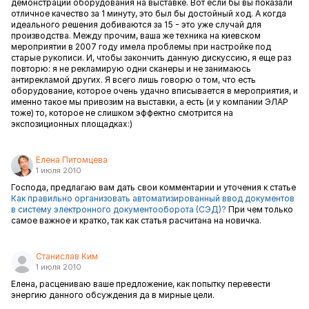
демонстрации оборудования на выставке. Вот если бы вы показали
отличное качество за 1 минуту, это был бы достойный ход. А когда
идеального решения добиваются за 15 - это уже случай для
производства. Между прочим, ваша же техника на киевском
мероприятии в 2007 году имела проблемы при настройке под
старые рукописи. И, чтобы закончить данную дискуссию, я еще раз
повторю: я не рекламирую одни сканеры и не занимаюсь
антирекламой других. Я всего лишь говорю о том, что есть
оборудование, которое очень удачно вписывается в мероприятия, и
именно такое мы привозим на выставки, а есть (и у компании ЭЛАР
тоже) то, которое не слишком эффектно смотрится на
экспозиционных площадках:)
Елена Питомцева
1 июля 2010
Господа, предлагаю вам дать свои комментарии и уточения к статье
Как правильно организовать автоматизированный ввод документов
в систему электронного документооборота (СЭД)?
При чем только
самое важное и кратко, так как статья расчитана на новичка.
Станислав Ким
1 июля 2010
Елена, расцениваю ваше предложение, как попытку перевести
энергию данного обсуждения да в мирные цели.