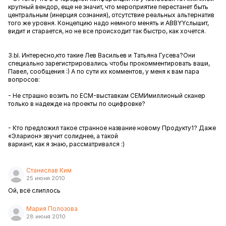
крупный вендор, еще не значит, что мероприятие перестанет быть
центральным (инерция сознания), отсутствие реальных альтернатив
того же уровня. Концепцию надо немного менять и
ABBYY
слышит,
видит и
старается, но не все происходит так быстро, как хочется.
З.Ы. Интересно,кто такие Лев Васильев и Татьяна Гусева?Они
специально зарегистрировались чтобы прокомментировать ваши,
Павел, сообщения :) А по сути их комментов, у меня к вам пара
вопросов:
- Не страшно возить по
ECM-
выставкам СЕМИмиллионый сканер
только в надежде на проекты по оцифровке?
- Кто предложил такое странное название новому Продукту1? Даже
«Эларион» звучит солиднее, а такой
вариант, как я знаю, рассматривался :)
Станислав Ким
25 июня 2010
Ой, всё слиплось
Мария Полозова
28 июня 2010