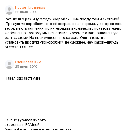
Павел Плотников
22 июня 2010
Разъясняю разницу между «коробочным» продуктом и системой.
Продукт «в коробке» – это её сокращенная версия, у которой есть
весомые ограничения
по интеграции и количеству пользователей.
Собственно поэтому мы не позиционируем его как полноценную
ecm-систему. Но преимущества тоже есть. Они
в том, что
установить продукт «из коробки»
не сложнее, чем какой-нибудь
Microsoft Office.
Станислав Ким
25 июня 2010
Павел, здравствуйте,
наконец увидел живого
эларовца в
ECM
ной
блогосфере. Надеюсь, это не разовая