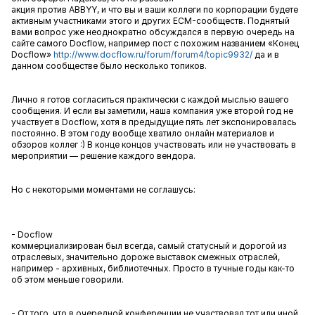
акция против
ABBYY
, и что вы и ваши коллеги по корпорации будете
активным участниками этого и других
ECM-
сообществ. Поднятый
вами вопрос уже неоднократно обсуждался в первую очередь на
сайте самого Docflow, например пост с похожим названием «Конец
Docflow»
http://www.docflow.ru/forum/forum4/topic9932/
да и в
данном сообществе было несколько топиков.
Лично я готов согласиться практически с каждой мыслью вашего
сообщения. И если вы заметили, наша компания уже второй год не
участвует в Docflow, хотя в предыдущие пять лет экспонировалась
постоянно. В этом году вообще хватило онлайн материалов и
обзоров коллег :) В конце концов участвовать или не участвовать в
мероприятии — решение каждого вендора.
Но с некоторыми моментами не соглашусь:
- Docflow
коммерциализирован был всегда, самый статусный и дорогой из
отраслевых, значительно дороже выставок смежных отраслей,
например - архивных, библиотечных. Просто в тучные годы как-то
об этом меньше говорили.
- От того, что в очередной конференции не участвовал тот или иной