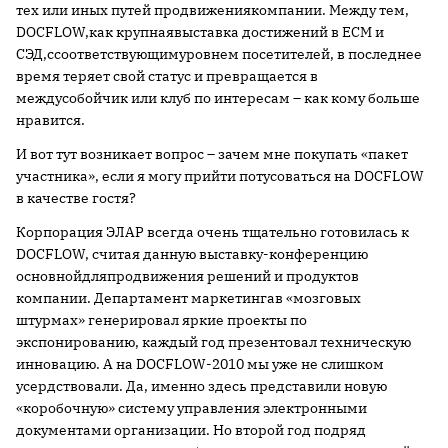
тех или иных путей продвижениякомпании. Между тем,
DOCFLOW
,как крупнаявыставка достижений в
ECM
и
C
ЭД,ссоответствующимуровнем посетителей, в последнее
время теряет свой статус и превращается в
междусобойчик или клуб по интересам – как кому больше
нравится.
И вот тут возникает вопрос – зачем мне покупать «пакет
участника», если я могу прийти потусоваться на
DOCFLOW
в качестве гостя?
Корпорация ЭЛАР всегда очень тщательно готовилась к
DOCFLOW
, считая данную выставку-конференцию
основнойдляпродвижения решений и продуктов
компании. Департамент маркетингав «мозговых
штурмах» генерировал яркие проекты по
экспонированию, каждый год презентовал техническую
инновацию. А на D
OCFLOW
-2010 мы уже не слишком
усердствовали. Да, именно здесь представили новую
«коробочную» систему управления электронными
документами организации. Но второй год подряд