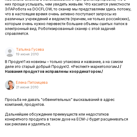
них проще услышать, чем увидеть живьём. Что касается уместности
ЭЛАРобота на DOCFLOW, то сканер мы представляем здесь потому,
что в настоящее время очень активно поступают запросы из
различных учреждений и ведомств (причем, не только российских),
которым очень нужно перевести большие объемы сшитых папок в
электронный вид. Роботизированный сканер с этой задачей
справляется.
Татьяна Гусева
19 июня 2010
В Продукт1 из новизны – только упаковка и название, а на самом
деле это старый добрый Продукт2. «Респект» маркетологам
J
/
Названия продуктов исправлены координатором./
Елена Питомцева
21 июня 2010
Просьба не давать "обвинительных" высказываний в адрес
компаний, продуктов.
Дальнейшее обсуждение преимуществ или недостатков
конкретного продукта в таком духе на ECM-J будет расцениваться
как реклама и удаляться.