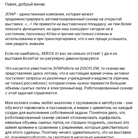
Павел, добрый вечер.
ЭЛАР - единственная компания, которая может
продемонстрировать автоматизированный сканер на открытой
выставке. <...> Ни привезти на выставочную площадку, ни тем более
показать функционал, ни один наш конкурент сегодня не в
состоянии, поскольку Kirtas и прочие настолько сложны в
использовании и при транспортировке, что о них проще услышать,
чем увидеть живьём.
Если не ошибаюсь, XEROX от вас не сильно отстает :) да и на
выставке BookFair он регулярно демонстрируется.
Что касается уместности ЭЛАРобота на DOCFLOW, то сканер мы
представляем здесь потому, что в настоящее время очень активно
поступают запросы из различных учреждений и ведомств (причем,
не только российских), которым очень нужно перевести большие
объемы сшитых папок в электронный вид. Роботизированный сканер
с этой задачей справляется.
Mоя коллега очень любит аналогию с грузовиком и автобусом - они
оба могут перевозить и пассажиров, и мешки с цементом, но каждый
создан для выполнения собственной задачи. Понятное дело, что
роботизированный сканер сможет отсканировать оцифровать
немалые объемы сшитых папок, но страшно подумать, сколько это
займет времени в сравнении с решениями, которые действительно
для этого сделаны. Поэтому ничего удивительного, что на выставке
по документообороту он смотрелся несколько неуместно.