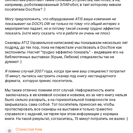
например, роботизированный ЭЛАРобот, в такт которому кивали
посетители Docflow? :)
Могу предположить, что оборудование ATIS ваша компания не
показывает на DOCFLOW не только по тому что общий интерес к
мероприятию падает, но и потому такой сканер трудно эффектно
показать (хотя могу сказать что в работе он очень не плох).
Сканеры ATIZ (правильное написание) мы показывали несколько лет
подряд, до тех пор, пока не перестали участвовать в Docflow как
экспоненты. Насчет "трудно эффектно показать" - видевшие его на
библиотечных выставках (Крым, Либком) специалисты так не
думают :)
Я помню случай 2007 года, когда при мне ваш специалист потратил
15 минут, пытаясь настроить сканер под книгу нестандартного
формата, которую принес посетитель.
Мы также отлично помним этот случай. Неформатность книги
заключалась в ее клеевой основе и новизне, из-за чего книгу нельзя
было сильно раскрыть, а на горизонтальной поверхности она
закрывалась сама собой. Тот посетитель приносил ее, чтобы
протестировать все сканеры на выставке и только грамотно
справился с задачей, не теряя при этом информации у корешка
книги. На такой результат, согласитесь, 15 минут потратить не жалко :)
Станислав Ким