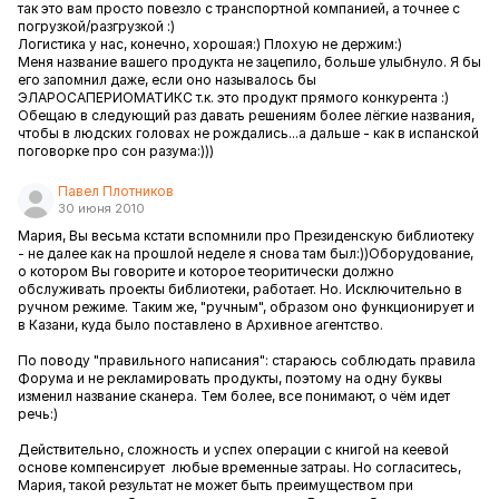
так это вам просто повезло с транспортной компанией, а точнее с
погрузкой/разгрузкой :)
Логистика у нас, конечно, хорошая:) Плохую не держим:)
Меня название вашего продукта не зацепило, больше улыбнуло. Я бы
его запомнил даже, если оно называлось бы
ЭЛАРОСАПЕРИОМАТИКС т.к. это продукт прямого конкурента :)
Обещаю в следующий раз давать решениям более лёгкие названия,
чтобы в людских головах не рождались...а дальше - как в испанской
поговорке про сон разума:)))
Павел Плотников
30 июня 2010
Мария, Вы весьма кстати вспомнили про Президенскую библиотеку
- не далее как на прошлой неделе я снова там был:))Оборудование,
о котором Вы говорите и которое теоритически должно
обслуживать проекты библиотеки, работает. Но. Исключительно в
ручном режиме. Таким же, "ручным", образом оно функционирует и
в Казани, куда было поставлено в Архивное агентство.
По поводу "правильного написания": стараюсь соблюдать правила
Форума и не рекламировать продукты, поэтому на одну буквы
изменил название сканера. Тем более, все понимают, о чём идет
речь:)
Действительно, сложность и успех операции с книгой на кеевой
основе компенсирует любые временные затраы. Но согласитесь,
Мария, такой результат не может быть преимуществом при