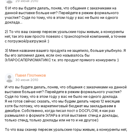
29 июня 2010
1) И что вы будете делать, поняв, что общения с заказчиками на
данной выставке больше нет? Перейдете в режим формального
участия? Судя по тому, что в этом году у вас не было ни одного
доклада...
2) То что ваш сканер пересек уральские горы живым, а конкуренты
нет, так это вам просто повезло с транспортной компанией, а точнее
с погрузкой/разгрузкой :)
3) Меня название вашего продукта не зацепило, больше улыбнуло. Я
бы его запомнил даже, если оно называлось бы
ЭЛАРОСАПЕРИОМАТИКС т.к. это продукт прямого конкурента :)
Павел Плотников
30 июня 2010
И что вы будете делать, поняв, что общения с заказчиками на данной
выставке больше нет? Перейдете в режим формального участия?
Судя по тому, что в этом году у вас не было ни одного доклада.
Я не готов сейчас сказать, что мы будем делать через 12 месяцев
хотя бы потому, что маркетинговый бюджет мы закладываем в
декабре. Собственно, когда писал пост о DOCFLOW, я как раз
размышлял о формате ЭЛАРа в этой выставке: стенд и доклады,
только стенд, только доклады или не то и не другое:)
То что ваш сканер пересек уральские горы живым, а конкуренты нет,