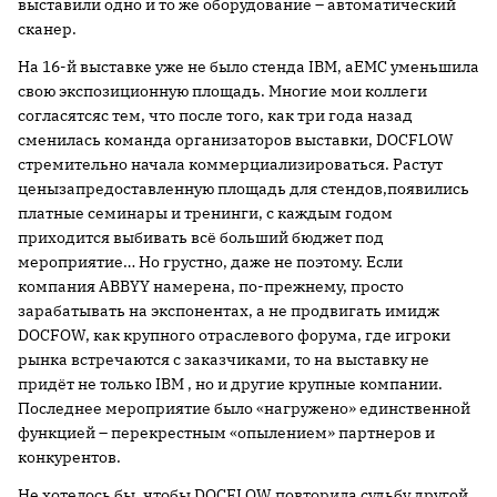
выставили одно и то же оборудование –
автоматический
сканер.
На 16-й выставке уже не было стенда
IBM
, а
EMC
уменьшила
свою экспозиционную площадь. Многие мои коллеги
согласятсяс тем, что после того, как три года назад
сменилась команда организаторов выставки,
DOCFLOW
стремительно начала коммерциализироваться. Растут
ценызапредоставленную площадь для стендов,появились
платные семинары и тренинги, с каждым годом
приходится выбивать всё больший бюджет под
мероприятие… Но грустно, даже не поэтому. Если
компания
ABBYY
намерена, по-прежнему, просто
зарабатывать на экспонентах, а не продвигать имидж
DOCFOW
, как крупного отраслевого форума, где игроки
рынка встречаются с заказчиками, то на выставку не
придёт не только
IBM
, но и другие крупные компании.
Последнее мероприятие было «нагружено» единственной
функцией – перекрестным «опылением» партнеров и
конкурентов.
Не хотелось бы, чтобы
DOCFLOW
повторила судьбу другой