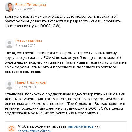
Елена Питомцева
1 июля 2010
Если мы с вами сможем это сделать, то может быть и заказчики
будут больше доверять экспертам и разработчикам и... посещать
конференции (ту же DOCFLOW).
Станислав Ким
2 июля 2010
Елена, согласен. Наши тёрки с Эларом интересны лишь малому
кругу специалистов и ECM-J не самое удобное для этого место :)
Будем надеяться, что инициатива Павла - лишь первая ласточка и мы
сможем услышать много интересного и полезного из богатого
опыта его компании.
Павел Плотников
6 июля 2010
Станислав, полностью поддерживаю идею прекратить наши с Вами
дебаты-комментарии в этом посте, поскольку к теме записи блога
они не имеют никакого отношения. Тем более, что Вы, как человек в
течение последних двух лет не участвующий в
DOCFLOW
, в целом
поддержали моё мнение относительно мероприятия.
Чтобы прокомментировать,
авторизуйтесь
или
зарегистрируйтесь