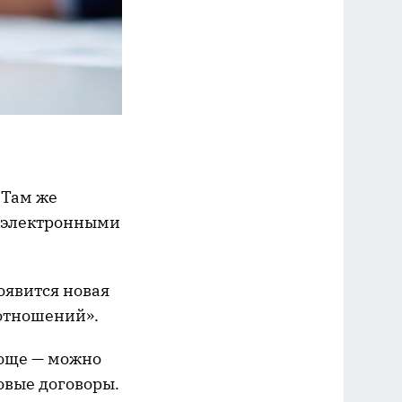
. Там же
я электронными
оявится новая
 отношений».
роще — можно
овые договоры.