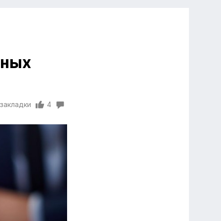
нных
 закладки
4