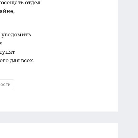
посещать отдел
лайне,
т уведомить
я
тупят
го для всех.
вости