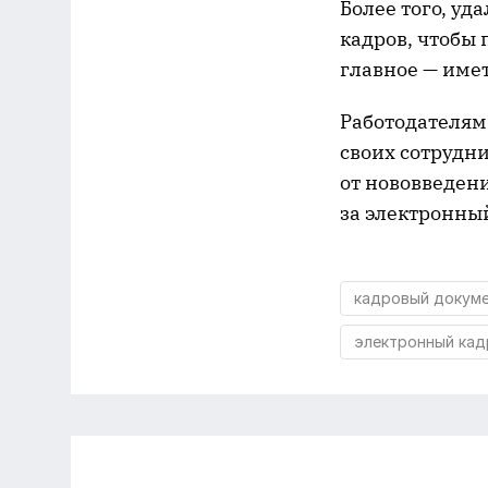
Более того, у
кадров, чтобы 
главное — име
Работодателям
своих сотрудни
от нововведен
за электронный
кадровый докум
электронный ка