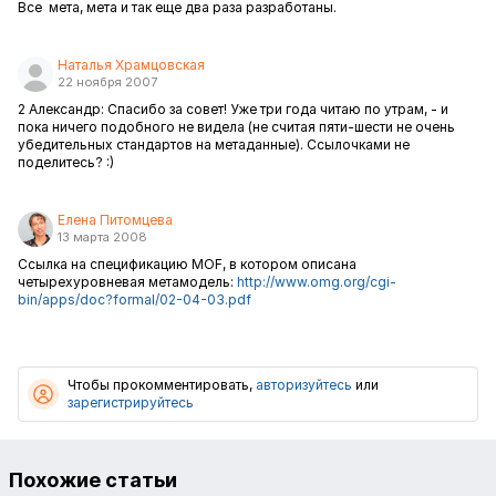
Все мета, мета и так еще два раза разработаны.
Наталья Храмцовская
22 ноября 2007
2 Александр: Спасибо за совет! Уже три года читаю по утрам, - и
пока ничего подобного не видела (не считая пяти-шести не очень
убедительных стандартов на метаданные). Ссылочками не
поделитесь? :)
Елена Питомцева
13 марта 2008
Cсылка на спецификацию MOF, в котором описана
четырехуровневая метамодель:
http://www.omg.org/cgi-
bin/apps/doc?formal/02-04-03.pdf
Чтобы прокомментировать,
авторизуйтесь
или
зарегистрируйтесь
Похожие статьи