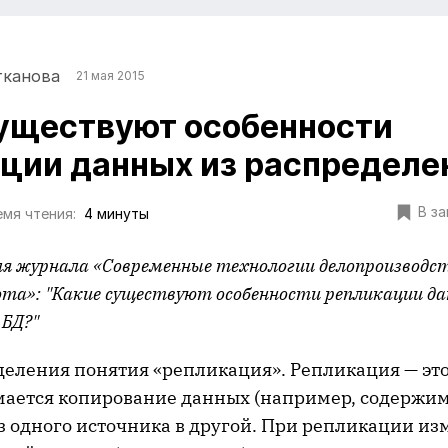
тканова
21 мая 2015
уществуют особенности
ции данных из распределе
В з
мя чтения:
4 минуты
я журнала «Современные технологии делопроизводст
та»: "Какие существуют особенности репликации да
 БД?"
деления понятия «репликация». Репликация — это
ается копирование данных (например, содержим
з одного источника в другой. При репликации из