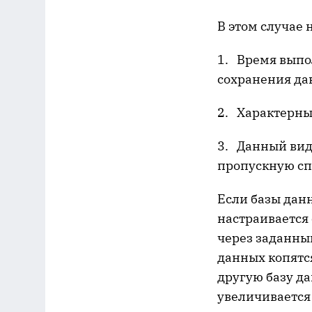
В этом случае 
1. Время выпол
сохранения да
2. Характерны
3. Данный вид
пропускную сп
Если базы дан
настраивается
через заданный
данных копятся
другую базу да
увеличивается