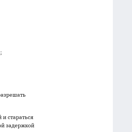
;
разрешать
 и стараться
рой задержкой