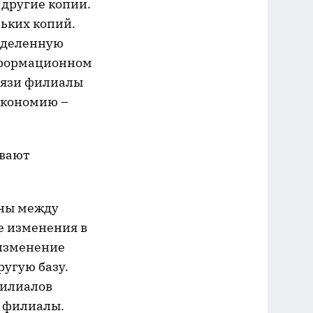
 другие копии.
ьких копий.
ределенную
информационном
связи филиалы
экономию –
ывают
ены между
е изменения в
 изменение
ругую базу.
филиалов
е филиалы.