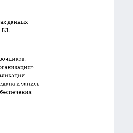
зах данных
 БД.
вочников.
Организации»
епликации
едана и запись
 обеспечения