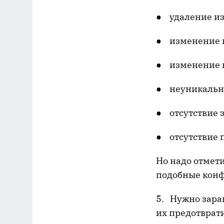
● удаление из
● изменение 
● изменение 
● неуникально
● отсутствие 
● отсутствие 
Но надо отмет
подобные конф
5. Нужно зара
их предотврат