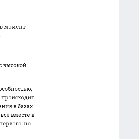
 в момент
.
с высокой
особностью,
х происходит
ения в базах
все вместе в
первого, но