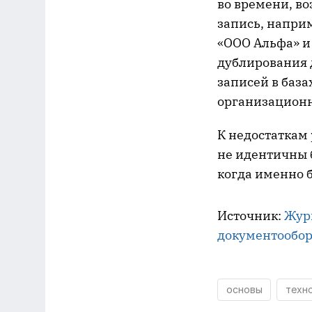
во времени, во
запись, напри
«ООО Альфа» и 
дублирования 
записей в база
организацион
К недостаткам
не идентичны 
когда именно 
Источник:
Жур
документообор
основы
техн