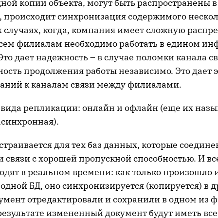
ной копии объекта, могут быть распространены в
, происходит синхронизация содержимого нескол
ех случаях, когда, компания имеет сложную расп
 всем филиалам необходимо работать в едином 
Это дает надежность – в случае поломки канала 
ость продолжения работы независимо. Это дает 
аний к каналам связи между филиалами.
 вида репликации: онлайн и офлайн (еще их наз
асинхронная).
страивается для тех баз данных, которые соедин
 связи с хорошей пропускной способностью. И вс
ходят в реальном времени: как только произошло
дной БД, оно синхронизируется (копируется) в д
умент отредактировали и сохранили в одном из 
 результате измененный документ будут иметь вс