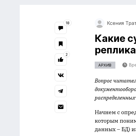
Ксения Тра
18
Какие с
реплика
2
Вре
АРХИВ
Вопрос читател
документооборо
распределенных
Начнем с опре
которым поним
данных – БД) и