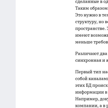
сделанные в од
Таким образом
Это нужно в т
структуру, но
пространстве. 
имеют возможн
меньше требов
Различают два
синхронная и 
Первый тип на
собой каналами
этих БД проис
информации в о
Например, док
компании, а в