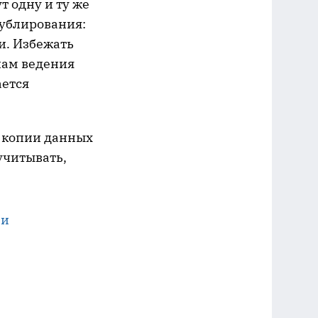
т одну и ту же
дублирования:
и. Избежать
лам ведения
ается
и копии данных
учитывать,
 и