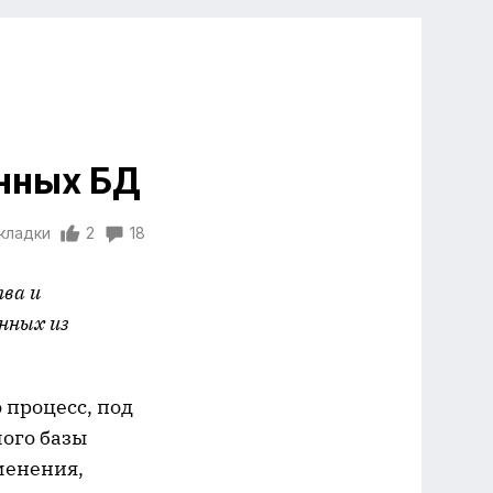
нных БД
акладки
2
18
ва и
нных из
 процесс, под
ого базы
менения,