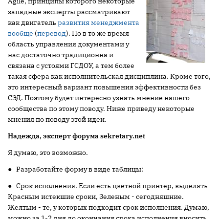
Agile, принципы которого некоторые
западные эксперты рассматривают
как двигатель
развития менеджмента
вообще
(
перевод
). Но в то же время
область управления документами у
нас достаточно традиционна и
связана с устоями ГСДОУ, а тем более
такая сфера как исполнительская дисциплина. Кроме того,
это интересный вариант повышения эффективности без
СЭД. Поэтому будет интересно узнать мнение нашего
сообщества по этому поводу. Ниже приведу некоторые
мнения по поводу этой идеи.
Надежда, эксперт форума sekretary.net
Я думаю, это возможно.
● Разработайте форму в виде таблицы:
● Срок исполнения. Если есть цветной принтер, выделять
Красным истекшие сроки, Зеленым - сегодняшние.
Желтым - те, у которых подходит срок исполнения. Думаю,
можно за 1-2 дня до окончания срока исполнения вносить