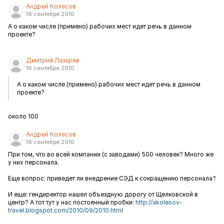
Андрей Колесов
16 сентября 2010
А о каком числе (примено) рабочих мест идет речь в данном
проекте?
Дмитрий Лазарев
16 сентября 2010
А о каком числе (примено) рабочих мест идет речь в данном
проекте?
около 100
Андрей Колесов
16 сентября 2010
При том, что во всей компании (с заводами) 500 человек? Много же
у них персонала.
Еще вопрос: приведет ли внедрение СЭД к сокращению персонала?
И еще: гендиректор нашел объездную дорогу от Щелковской в
центр? А тот тут у нас постоянный пробки:
http://akolesov-
travel.blogspot.com/2010/09/2010.html