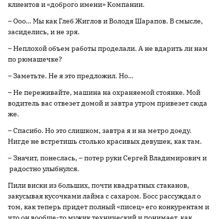
клиентов и «доброго имени» Компании.
– Ооо… Мы как Глеб Жиглов и Володя Шарапов. В смысле,
засиделись, и не зря.
– Неплохой объем работы проделали. А не вдарить ли нам
по рюмашечке?
– Заметьте. Не я это предложил. Но…
– Не переживайте, машина на охраняемой стоянке. Мой
водитель вас отвезет домой и завтра утром привезет сюда
же.
– Спасибо. Но это слишком, завтра я и на метро доеду.
Нигде не встретишь столько красивых девушек, как там.
– Значит, понеслась, – потер руки Сергей Владимирович и
радостно улыбнулся.
Пили виски из больших, почти квадратных стаканов,
закусывая кусочками лайма с сахаром. Босс рассуждал о
том, как теперь придет полный «писец» его конкурентам и
что он вообще-то мужик технический и понимает, как