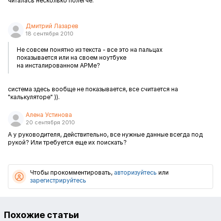
читалась несколько полегче.
Дмитрий Лазарев
18 сентября 2010
Не совсем понятно из текста - все это на пальцах
показывается или на своем ноутбуке
на инсталированном АРМе?
система здесь вообще не показывается, все считается на
"калькуляторе" )).
Алена Устинова
20 сентября 2010
А у руководителя, действительно, все нужные данные всегда под
рукой? Или требуется еще их поискать?
Чтобы прокомментировать,
авторизуйтесь
или
зарегистрируйтесь
Похожие статьи