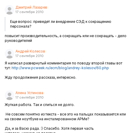
Дмитрий Лазарев
17 сентября 2010
Еще вопрос: приведет ли внедрение СЭД к сокращению
персонала?
повысит производительность, а сокращать или не сокращать - дело
руководителей
Андрей Колесов
17 сентября 2010
Я написал развернутый комментария по поводу второй главы вот
тут:
http://www.pcweek.ru/ecm/blog/andrey-kolesov/60.php
Жду продолжения рассказа, интересно.
Алена Устинова
17 сентября 2010
Жуткая работа. Так и спиться не долго.
Не совсем понятно из текста - все это на пальцах показывается или
на своем ноутбуке на инсталированном АРМе?
Да, и за Васю рада. :) Спасибо. Хотя первая часть