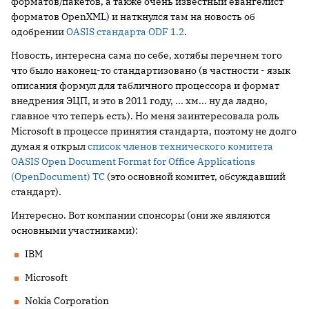
форматов/пакетов, а также очень известный евангелист
форматов OpenXML) и наткнулся там на новость об
одобрении
OASIS стандарта ODF 1.2
.
Новость, интересна сама по себе, хотябы перечнем того
что было наконец-то стандартизовано (в частности - язык
описания формул для табличного процессора и формат
внедрения ЭЦП, и это в 2011 году, ... хм... ну да ладно,
главное что теперь есть). Но меня заинтересовала роль
Microsoft в процессе принятия стандарта, поэтому не долго
думая я открыл
список членов технического комитета
OASIS Open Document Format for Office Applications
(OpenDocument) TC
(это основной комитет, обсуждавший
стандарт).
Интересно. Вот компании спонсоры (они же являются
основными участниками):
IBM
Microsoft
Nokia Corporation