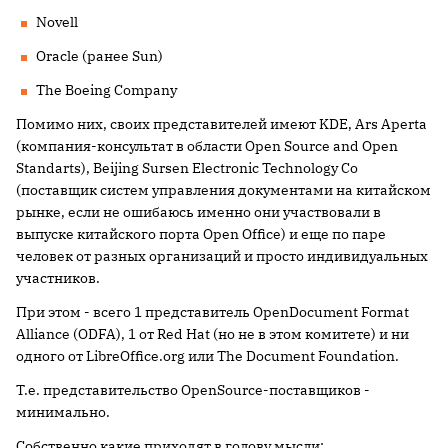
Novell
Oracle (ранее Sun)
The Boeing Company
Помимо них, своих представителей имеют KDE, Ars Aperta
(компания-консультат в области Open Source and Open
Standarts), Beijing Sursen Electronic Technology Co
(поставщик систем управления документами на китайском
рынке, если не ошибаюсь именно они участвовали в
выпуске китайского порта Open Office) и еще по паре
человек от разных организаций и просто индивидуальных
участников.
При этом - всего 1 представитель OpenDocument Format
Alliance (ODFA), 1 от Red Hat (но не в этом комитете) и ни
одного от LibreOffice.org или The Document Foundation.
Т.е. представительство OpenSource-поставщиков -
минимально.
Собственно какие приходят в голову мысли: