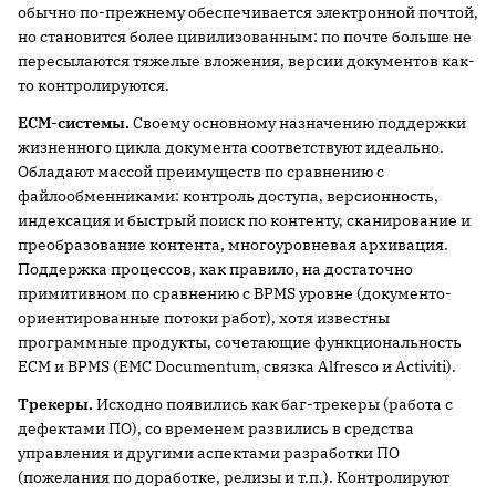
обычно по-прежнему обеспечивается электронной почтой,
но становится более цивилизованным: по почте больше не
пересылаются тяжелые вложения, версии документов как-
то контролируются.
ECM-системы.
Своему основному назначению поддержки
жизненного цикла документа соответствуют идеально.
Обладают массой преимуществ по сравнению с
файлообменниками: контроль доступа, версионность,
индексация и быстрый поиск по контенту, сканирование и
преобразование контента, многоуровневая архивация.
Поддержка процессов, как правило, на достаточно
примитивном по сравнению с BPMS уровне (документо-
ориентированные потоки работ), хотя известны
программные продукты, сочетающие функциональность
ECM и BPMS (EMC Documentum, связка Alfresco и Activiti).
Трекеры.
Исходно появились как баг-трекеры (работа с
дефектами ПО), со временем развились в средства
управления и другими аспектами разработки ПО
(пожелания по доработке, релизы и т.п.). Контролируют