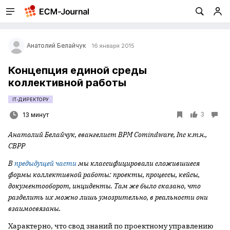
Анатолий Белайчук
16 января 2015
Концепция единой среды
коллективной работы
IT-ДИРЕКТОРУ
3
13 минут
Анатолий Белайчук, евангелист
BPM
Comindware,
Inc к.т.н.,
CBPP
В
предыдущей части
мы классифицировали сложившиеся
формы коллективной работы: проекты, процессы, кейсы,
документооборот, инциденты. Там же было сказано, что
разделить их можно лишь умозрительно, в реальности они
взаимосвязаны.
Характерно, что свод знаний по проектному управлению