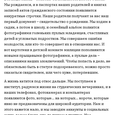
Мы рождаемся, и в паспортах наших родителей и книгах
записей актов гражданского состояния появляются
аккуратные строчки. Наши родители получают за нас наш
первый документ – свидетельство о рождении. Мы ходим в
садик, а потом в школу, и семейный альбом полнится
фотографиями голеньких пухлых младенцев, счастливых
детей и угловатых подростков. Мы совершаем ошибки
молодости, или кто-то совершает их в отношении нас. И
вот картотеки в детской комнате милиции пополняются
новыми прыщавыми фотографиями, а пухлые дела –
описаниями наших злоключений. Чтобы попасть в дело, не
обязательно быть в статусе подозреваемого, можно просто
оказаться свидетелем, или чего хуже, потерпевшим.
А жизнь катится под откос дальше. Мы поступаем в
институт, радуемся жизни на студенческих вечеринках, и в
наших телефонах, фотокамерах и компьютерах
появляются фото, которые… на которых… короче, которые
явно не предназначены для широкой аудитории. Нам и
этого кажется мало, и мы заводим аккаунты в социальных