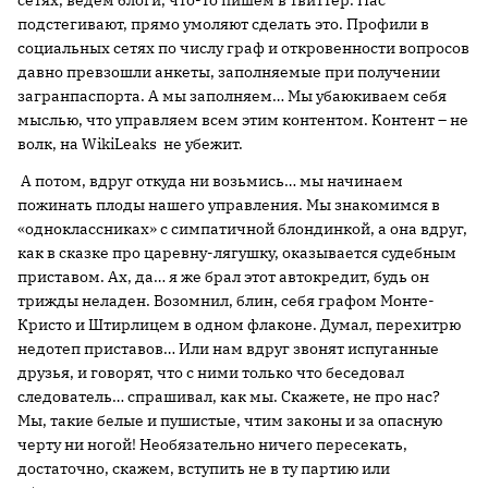
сетях, ведем блоги, что-то пишем в твиттер. Нас
подстегивают, прямо умоляют сделать это. Профили в
социальных сетях по числу граф и откровенности вопросов
давно превзошли анкеты, заполняемые при получении
загранпаспорта. А мы заполняем… Мы убаюкиваем себя
мыслью, что управляем всем этим контентом. Контент – не
волк, на WikiLeaks не убежит.
А потом, вдруг откуда ни возьмись… мы начинаем
пожинать плоды нашего управления. Мы знакомимся в
«одноклассниках» с симпатичной блондинкой, а она вдруг,
как в сказке про царевну-лягушку, оказывается судебным
приставом. Ах, да… я же брал этот автокредит, будь он
трижды неладен. Возомнил, блин, себя графом Монте-
Кристо и Штирлицем в одном флаконе. Думал, перехитрю
недотеп приставов… Или нам вдруг звонят испуганные
друзья, и говорят, что с ними только что беседовал
следователь… спрашивал, как мы. Скажете, не про нас?
Мы, такие белые и пушистые, чтим законы и за опасную
черту ни ногой! Необязательно ничего пересекать,
достаточно, скажем, вступить не в ту партию или