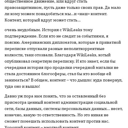
общественное движение, или вдруг стать
правозащитником, пусть даже только своих прав. Да мало
ли кому можем понадобиться мы…и «наш» контент.
Контент, который вдруг может стать…
очень неудобным. История с WikiLeaks тому
подтверждение. Если кто не следит за событиями, я
поясню. Американских дипломатов, которые в приватной
переписке отпускали разные неполиткорректные
колкости, таки отозвали. Благодаря WikiLeaks, котый
опубликовал секретную переписку. И кто знает, если бы
очередная история про проделки очередной мигалки не
стала достоянием блогосферы, стал бы кто вообще ей
заниматься? В общем, контент – что дышло: куда повернул,
туда оно и вышло!
Давно уж пора нам понять, что за оставленный без
присмотра ценный контент администрация социальной
сети, базы данных, системы персональных данных… несет,
конечно, какую-то ответственность. Но это никак не
сможет помешать использовать контент против нас.
Хороший контент – мертвый контент.