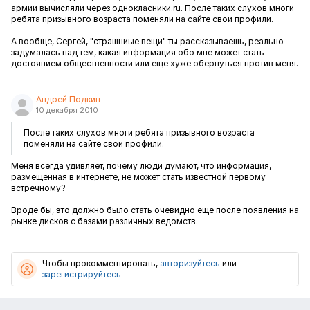
армии вычисляли через однокласники.ru. После таких слухов многи
ребята призывного возраста поменяли на сайте свои профили.
А вообще, Сергей, "страшниые вещи" ты рассказываешь, реально
задумалась над тем, какая информация обо мне может стать
достоянием общественности или еще хуже обернуться против меня.
Андрей Подкин
10 декабря 2010
После таких слухов многи ребята призывного возраста
поменяли на сайте свои профили.
Меня всегда удивляет, почему люди думают, что информация,
размещенная в интернете, не может стать известной первому
встречному?
Вроде бы, это должно было стать очевидно еще после появления на
рынке дисков с базами различных ведомств.
Чтобы прокомментировать,
авторизуйтесь
или
зарегистрируйтесь