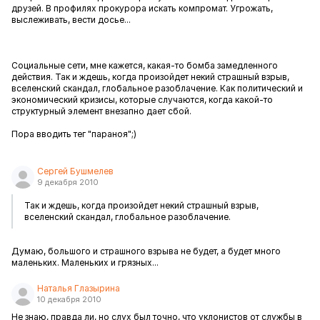
друзей. В профилях прокурора искать компромат. Угрожать,
выслеживать, вести досье...
Социальные сети, мне кажется, какая-то бомба замедленного
действия. Так и ждешь, когда произойдет некий страшный взрыв,
вселенский скандал, глобальное разоблачение. Как политический и
экономический кризисы, которые случаются, когда какой-то
структурный элемент внезапно дает сбой.
Пора вводить тег "параноя";)
Сергей Бушмелев
9 декабря 2010
Так и ждешь, когда произойдет некий страшный взрыв,
вселенский скандал, глобальное разоблачение.
Думаю, большого и страшного взрыва не будет, а будет много
маленьких. Маленьких и грязных...
Наталья Глазырина
10 декабря 2010
Не знаю, правда ли, но слух был точно, что уклонистов от службы в