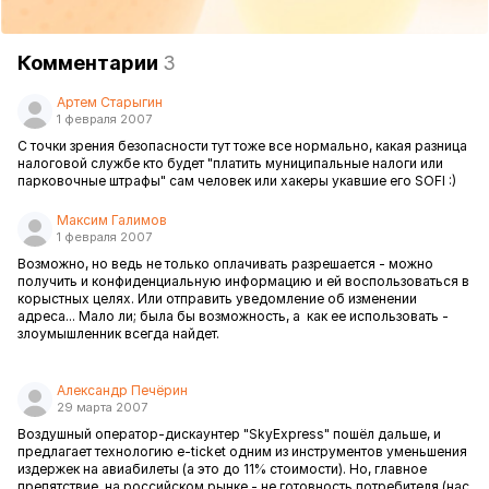
Комментарии
3
Артем Старыгин
1 февраля 2007
С точки зрения безопасности тут тоже все нормально, какая разница
налоговой службе кто будет "платить муниципальные налоги или
парковочные штрафы" сам человек или хакеры укавшие его SOFI :)
Максим Галимов
1 февраля 2007
Возможно, но ведь не только оплачивать разрешается - можно
получить и конфиденциальную информацию и ей воспользоваться в
корыстных целях. Или отправить уведомление об изменении
адреса... Мало ли; была бы возможность, а как ее использовать -
злоумышленник всегда найдет.
Александр Печёрин
29 марта 2007
Воздушный оператор-дискаунтер "SkyExpress" пошёл дальше, и
предлагает технологию e-ticket одним из инструментов уменьшения
издержек на авиабилеты (а это до 11% стоимости). Но, главное
препятствие, на российском рынке - не готовность потребителя (нас