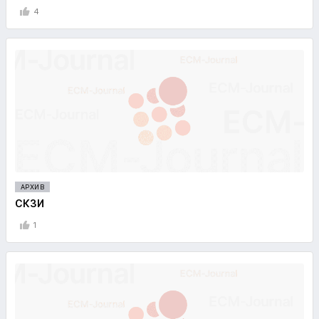
4
АРХИВ
СКЗИ
1