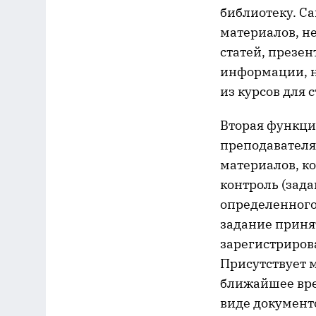
библиотеку. С
материалов, н
статей, презен
информации, н
из курсов для 
Вторая функци
преподавателя
материалов, к
контроль (зад
определенного
задание принят
зарегистрирова
Присутствует 
ближайшее вре
виде документо