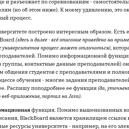
еще и разъезжает по соревнованиям - самостоятел
лям (но об этом ниже). К моему удивлению, это о
ный процесс.
иверситете построено интересным образом. Есть 
kBoard
(здесь и далее - всё описание приведено на прим
гих университетов процесс может отличаться)
, кото
реподавателей. Помимо информационной функци
в группы, контактные данные преподавателей) он
м общения студентов с преподавателями и полно
роцессе обучения - многие задания преподавател
нее. Распишу поподробнее ее функции
(да, уточнен
о веб-приложение, портал на Java)
.
рмационная
функция. Помимо вышеназванных к
исания, BlackBoard является хранилищем ссылок 
е ресурсы университета - например, на его эле