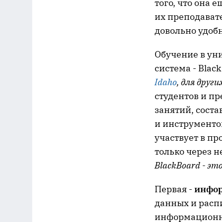
того, что она 
их преподавате
довольно удоб
Обучение в ун
система - Blac
Idaho
, для дру
студентов и п
занятий, соста
и инструменто
участвует в п
только через 
BlackBoard - эт
Первая -
инфо
данных и расп
информационны