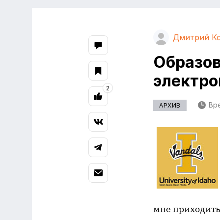
Дмитрий К
Образов
электро
2
Вре
АРХИВ
мне приходить