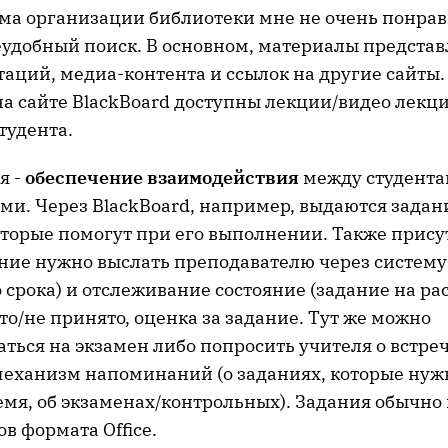
ама организации библиотеки мне не очень понрав
еудобный поиск. В основном, материалы представ
таций, медиа-контента и ссылок на другие сайты
а сайте BlackBoard доступны лекции/видео лекц
студента.
я -
обеспечение взаимодействия
между студента
ми. Через BlackBoard, например, выдаются задан
оторые помогут при его выполнении. Также прису
ание нужно выслать преподавателю через систему
 срока) и отслеживание состояние (задание на ра
о/не принято, оценка за задание. Тут же можно
ться на экзамен либо попросить учителя о встреч
механизм напоминаний (о заданиях, которые нужн
мя, об экзаменах/контрольных). Задания обычно
в формата Office.