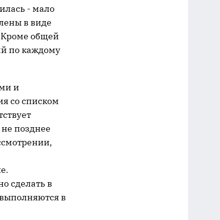
илась - мало
лены в виде
. Кроме общей
ий по каждому
ми и
ия со списком
тствует
 не позднее
ссмотрении,
е.
о сделать в
 выполняются в