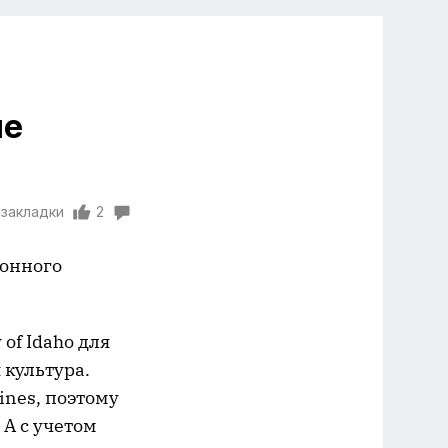
ие
 закладки
2
ронного
 of Idaho для
 культура.
ines, поэтому
А с учетом