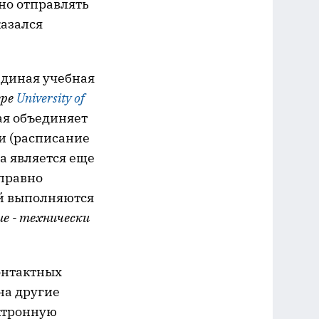
ьно отправлять
казался
единая учебная
ере
University of
рая объединяет
и (расписание
а является еще
правно
ей выполняются
ие - технически
онтактных
на другие
ктронную