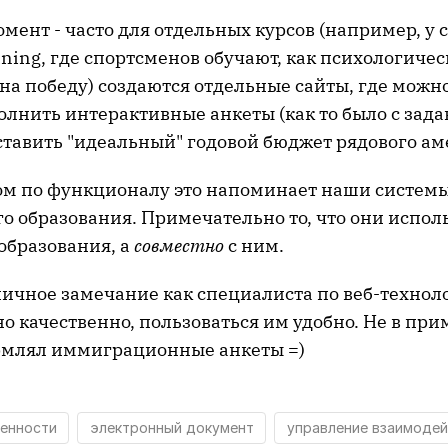
ент - часто для отдельных курсов (например, у с
aning, где спортсменов обучают, как психологиче
 на победу) создаются отдельные сайты, где мож
олнить интерактивные анкеты (как то было с зада
ставить "идеальный" годовой бюджет рядового ам
ом по функционалу это напоминает наши систем
о образования. Примечательно то, что они испо
образования, а
совместно
с ним.
личное замечание как специалиста по веб-техноло
о качественно, пользоваться им удобно. Не в при
рмлял иммиграционные анкеты =)
енности
электронный документ
управление взаимоде