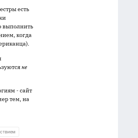
естры есть
ски
но выполнить
нием, когда
ериканца).
ы
льзуются
не
гиям - сайт
мер тем, на
йствием