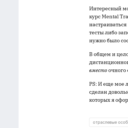
Интересный мом
курс Mental Tr
настраиваться
тесты либо зап
нужно было со
В общем и цел
дистанционног
вместо
очного 
PS: И еще мое 
сделан довольн
которых я офо
отраслевые особ