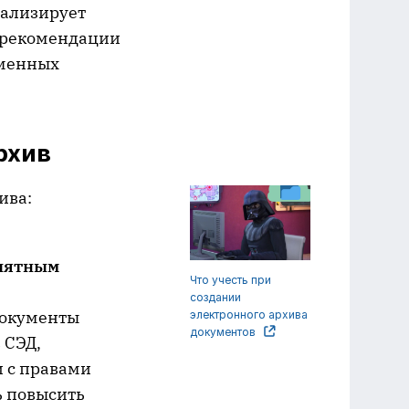
нализирует
 рекомендации
еменных
рхив
ива:
иятным
Что учесть при
создании
документы
электронного архива
документов
 СЭД,
и с правами
ь повысить