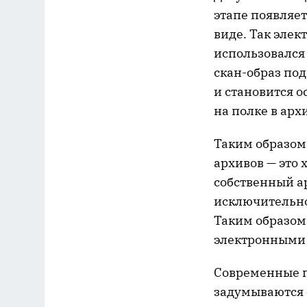
этапе появляе
виде. Так эле
использовался
скан-образ по
и становится 
на полке в арх
Таким образом
архивов — это
собственный а
исключительно
Таким образом,
электронными
Современные п
задумываются 