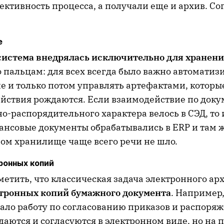
ективность процесса, а получали еще и архив. Со
е
система внедрялась исключительно для хранен
 пальцам: для всех всегда было важно автоматиз
е и только потом управлять артефактами, которы
ействия рождаются. Если взаимодействие по док
о-распорядительного характера велось в СЭД, то
нансовые документы обрабатывались в ERP и там ж
ом хранилище чаще всего речи не шло.
ронных копий
метить, что классическая задача электронного арх
тронных копий бумажного документа
. Например
ало работу по согласованию приказов и распоря
даются и согласуются в электронном виде, но на 