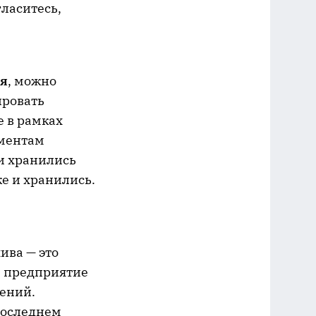
гласитесь,
ия
, можно
ировать
е в рамках
ументам
 и хранились
е и хранились.
ива — это
, предприятие
жений.
последнем