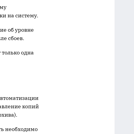
ому
ки на систему.
ие об уровне
ле сбоев.
 только одна
 автоматизации
тавление копий
хива).
ть необходимо