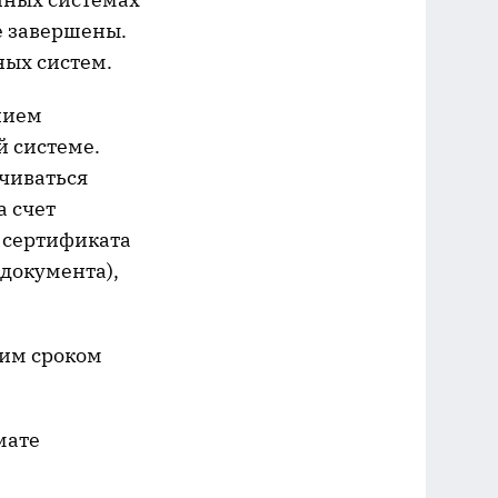
е завершены.
ных систем.
нием
й системе.
ечиваться
а счет
 сертификата
документа),
шим сроком
мате