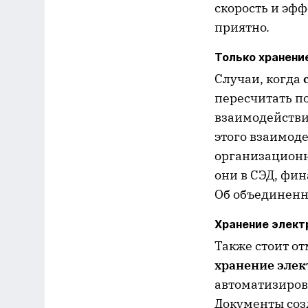
скорость и эфф
приятно.
Только хранени
Случаи, когда
пересчитать по
взаимодействи
этого взаимод
организационн
они в СЭД, фи
Об объединенн
Хранение элект
Также стоит от
хранение элек
автоматизиров
Документы соз