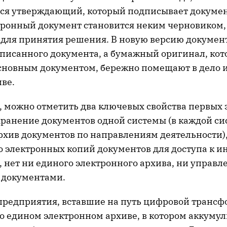
тся утверждающий, который подписывает докуме
ктронный документ становится неким черновиком,
 для принятия решения. В новую версию докумен
дписанного документа, а бумажный оригинал, ко
основным документом, бережно помещают в дело и
иве.
, можно отметить два ключевых свойства первых
 хранение документов одной системы (в каждой си
рхив документов по направлениям деятельности)
 электронных копий документов для доступа к 
 нет ни единого электронного архива, ни управл
 документами.
редприятия, вставшие на путь цифровой трансф
о едином электронном архиве, в котором аккуму