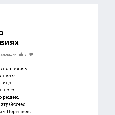
о
овиях
 закладки
3
в появилась
онного
 лица,
ивного
о решен,
эту бизнес-
тем Пермяков,