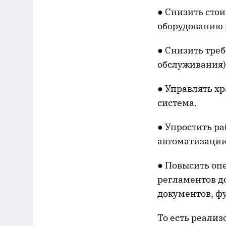
● Снизить сто
оборудованию и
● Снизить треб
обслуживания)
● Управлять х
система.
● Упростить ра
автоматизации
● Повысить оп
регламентов д
документов, ф
То есть реали