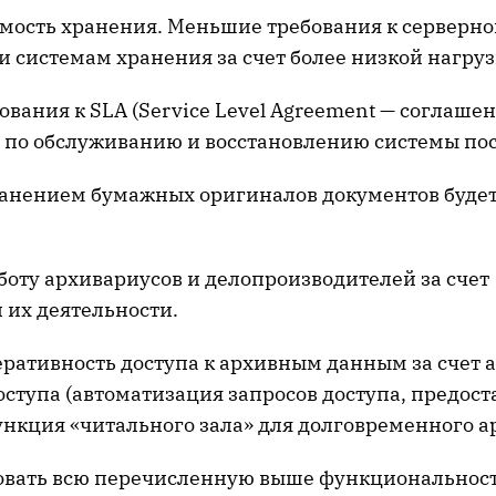
имость хранения. Меньшие требования к серверн
 системам хранения за счет более низкой нагруз
ования к SLA (Service Level Agreement — соглашен
 по обслуживанию и восстановлению системы пос
ранением бумажных оригиналов документов будет
боту архивариусов и делопроизводителей за счет
 их деятельности.
еративность доступа к архивным данным за счет
оступа (автоматизация запросов доступа, предос
ункция «читального зала» для долговременного ар
зовать всю перечисленную выше функциональнос