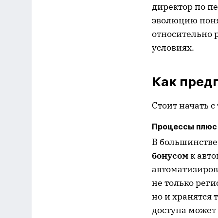
директор по п
эволюцию поня
относительно 
условиях.
Как пред
Стоит начать с
Процессы плюс
В большинстве
бонусом
к авто
автоматизиров
не только реги
но и хранятся 
доступа может 