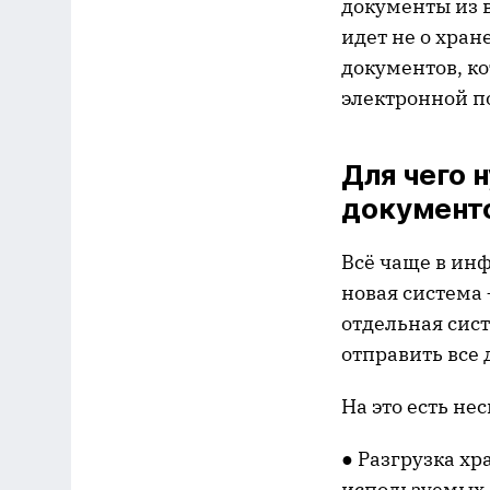
документы из 
идет не о хра
документов, к
электронной п
Для чего 
документ
Всё чаще в ин
новая система
отдельная сист
отправить все
На это есть не
● Разгрузка х
используемых 