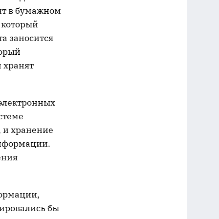
нт в бумажном
 который
та заносится
торый
 хранят
 электронных
стеме
, и хранение
информации.
ения
ормации,
лировались бы