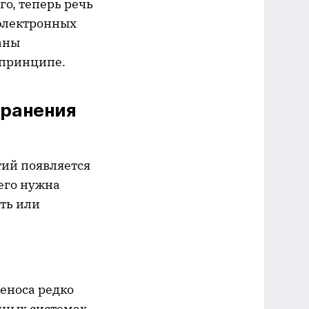
о, теперь речь
 электронных
аны
 принципе.
хранения
ий появляется
его нужна
сть или
еноса редко
нных системах