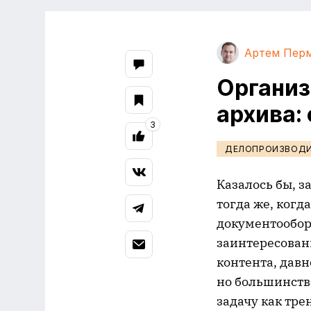
Артем Пер
Организ
архива:
3
ДЕЛОПРОИЗВОД
Казалось бы, з
тогда же, когд
документообор
заинтересован
контента, давн
но большинств
задачу как тре