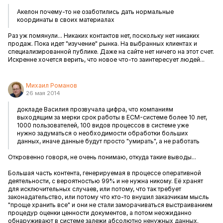
Акелон почему-то не озаботились дать нормальные
координаты в своих материалах
Раз уж помянули... Никаких контактов нет, поскольку нет никаких
продаж. Пока идет "изучение" рынка. На выбранных клиентах и
специализированной публике. Даже на сайте нет ничего на этот счет.
Искренне хочется верить, что новое что-то заинтересует людей...
Михаил Романов
26 мая 2014
докладе Василия прозвучала цифра, что компаниям
выходящим за мерки срок работы в ECM-системе более 10 лет,
1000 пользователей, 100 видов процессов в системе уже
нужно задуматься о необходимости обработки больших
данных, иначе данные будут просто "умирать", а не работать
Откровенно говоря, не очень понимаю, откуда такие выводы...
Большая часть контента, генерируемая в процессе оперативной
деятельности, с вероятностью 99% и не нужна никому. Её хранят
для исключительных случаев, или потому, что так требует
законадательство, или потому что кто-то внушил заказчикам мысль
"проще хранить все" и они не стали заморачиваться выстраиванием
процедур оценки ценности документов, а потом неожиданно
обнаруживают в системе залежи абсолютно ненужных данных.