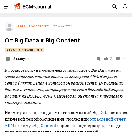
Злата Заболотских
22 мая 2014
От Big Data к Big Content
ДЕЛОПРОИЗВОДИТЕЛЮ
2
22
3 минуты
В процессе поиска интересных материалов о Big Data мне на
глаза попалась статья одного из экспертов AIIM, Викрама
Сетиа (Vikram Setia), в которой он раскрывает тему больших
данных и контента, затронутую также в докладе Бабинцева
Василия на DOCFLOW2014. Перевод этой статьи я предлагаю
вашему вниманию.
Несмотря на то, что для многих компаний Big Data остается
ключевой темой обсуждения, последний
отраслевой отчет
AIIM на тему «Big Content»
призван подчеркнуть, что где-