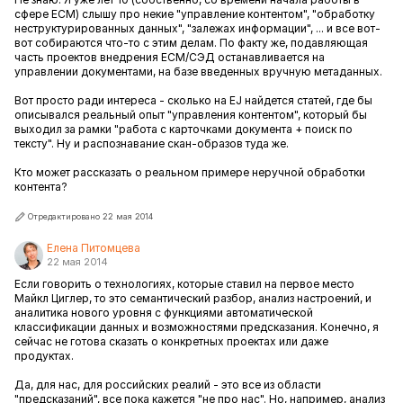
сфере ECM) слышу про некие "управление контентом", "обработку
неструктурированных данных", "залежах информации", ... и все вот-
вот собираются что-то с этим делам. По факту же, подавляющая
часть проектов внедрения ECM/СЭД останавливается на
управлении документами, на базе введенных вручную метаданных.
Вот просто ради интереса - сколько на EJ найдется статей, где бы
описывался реальный опыт "управления контентом", который бы
выходил за рамки "работа с карточками документа + поиск по
тексту". Ну и распознавание скан-образов туда же.
Кто может рассказать о реальном примере неручной обработки
контента?
Отредактировано 22 мая 2014
Елена Питомцева
22 мая 2014
Если говорить о технологиях, которые ставил на первое место
Майкл Циглер, то это семантический разбор, анализ настроений, и
аналитика нового уровня с функциями автоматической
классификации данных и возможностями предсказания. Конечно, я
сейчас не готова сказать о конкретных проектах или даже
продуктах.
Да, для нас, для российских реалий - это все из области
"предсказаний", все пока кажется "не про нас". Но, например, анализ