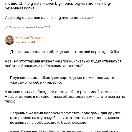
угодно. Для big data, нужен big-поиск, big-статистика и big-
резервная копия.
И для big data и для data mining нужна детализация.
Отредактировано 22 мая 2014
Михаил Романов
22 мая 2014
Для ввода термина в обращение -- хороший переводной блог
А зачем этот термин нужен? Чем принципиально будет отличаться
работа с большим и небольшим контентом?
Поулчается, мы наблюдаем зарождение терминологии, это
уже само по себе интересно.
А по мне так мы наблюдаем старт чьей-то рекламной компании.
Новые громкие и малопонятные обывателю термины, это всегда не
плохо.
Заданные же вами вопросы могут стать поводами для других
материалов на эту тему. Если уже знаете на них ответы, можете
поделиться с сообществом, будет классно.
Не знаю. Я уже лет 10 (собственно, со времени начала работы в