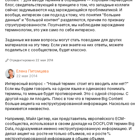
блог, свидетельствующий в принципе о том, что западные коллеги
сейчас задумываются над зарождающейся проблематикой. И
вообще, интересен сам подход к тому, что понятия "большие
данные" и "большой контент" разделяются, причем по признаку
структурированности. Поулчается, мы наблюдаем зарождение
терминологии, это уже само по себе интересно.
Заданные же вами вопросы
могут стать поводами для других
материалов на эту тему. Если уже знаете на них ответы, можете
поделиться с сообществом, будет классно.
Отредактировано 22 мая 2014
Елена Питомцева
22 мая 2014
Интересный вопрос - "Новый термин: стоит его вводить или нет?"
Если мы будем говорить на одном языке и одинаково понимать
термины, то меньше будет противоречий. Это с одной стороны. С
другой надо ли плодить. Плюс в том что в термине Big Content
больше акцента на неструктурированной информации. Насколько он
приживется неизвестно.
Например, Майл Циглер, как представитель европейского ECM-
сообщества, использовал в своем докладе на DOCFLOW термин Big
Data, подразумевая именно неструктурированную информацию. И
делал акцент на росте не только объемов, но и росте %
неструктурированной информации в общем объеме.