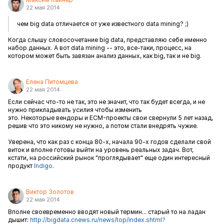
22 мая 2014
чем big data отличается от уже известного data mining? ;)
Когда слышу словосочетание big data, представляю себе именно
набор данных. А вот data mining -- это, все-таки, процесс, на
котором может быть завязан анализ данных, как big, так и не big.
Елена Питомцева
22 мая 2014
Если сейчас что-то не так, это не значит, что так будет всегда, и не
нужно прикладывать усилия чтобы изменить
это. Некоторые вендоры и ECM-проекты свои свернули 5 лет назад,
решив что это никому не нужно, а потом стали внедрять чужие.
Уверена, что как раз с конца 80-х, начала 90-х годов сделали свой
виток и вполне готовы выйти на уровень реальных задач. Вот,
кстати, на российский рынок "проглядывает" еще один интересный
продукт
Indigo
.
Виктор Золотов
22 мая 2014
Вполне своевременно вводят новый термин... старый то на ладан
дышит:
http://bigdata.cnews.ru/news/top/index.shtml?