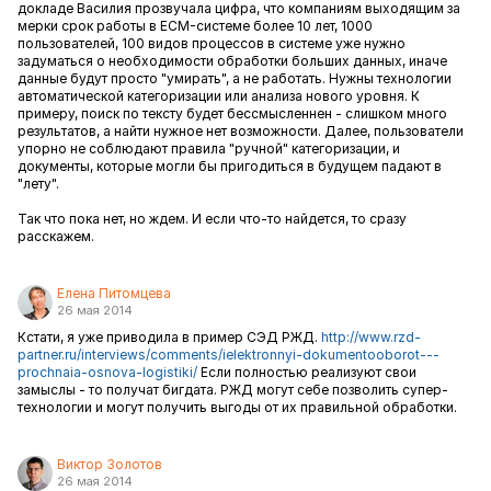
докладе Василия прозвучала цифра, что компаниям выходящим за
мерки срок работы в ECM-системе более 10 лет, 1000
пользователей, 100 видов процессов в системе уже нужно
задуматься о необходимости обработки больших данных, иначе
данные будут просто "умирать", а не работать. Нужны технологии
автоматической категоризации или анализа нового уровня. К
примеру, поиск по тексту будет бессмысленнен - слишком много
результатов, а найти нужное нет возможности. Далее, пользователи
упорно не соблюдают правила "ручной" категоризации, и
документы, которые могли бы пригодиться в будущем падают в
"лету".
Так что пока нет, но ждем. И если что-то найдется, то сразу
расскажем.
Елена Питомцева
26 мая 2014
Кстати, я уже приводила в пример СЭД РЖД.
http://www.rzd-
partner.ru/interviews/comments/ielektronnyi-dokumentooborot---
prochnaia-osnova-logistiki/
Если полностью реализуют свои
замыслы - то получат бигдата. РЖД могут себе позволить супер-
технологии и могут получить выгоды от их правильной обработки.
Виктор Золотов
26 мая 2014