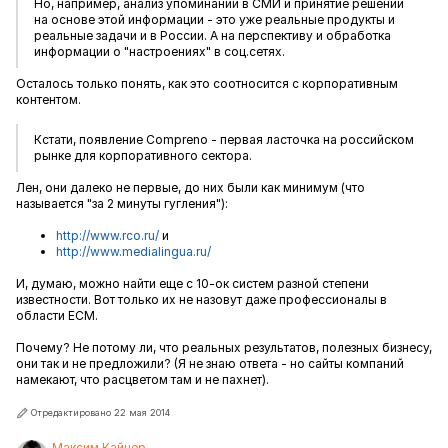
Но, например, анализ упоминаний в СМИ и принятие решений
на основе этой информации - это уже реальные продукты и
реальные задачи и в России. А на перспективу и обработка
информации о "настроениях" в соц.сетях.
Осталось только понять, как это соотносится с корпоративным
контентом.
Кстати, появление Compreno - первая ласточка на российском
рынке для корпоративного сектора.
Лен, они далеко не первые, до них были как минимум (что
называется "за 2 минуты гугления"):
http://www.rco.ru/
и
http://www.medialingua.ru/
И, думаю, можно найти еще с 10-ок систем разной степени
известности. Вот только их не назовут даже профессионалы в
области ECM.
Почему? Не потому ли, что реальных результатов, полезных бизнесу,
они так и не предложили? (Я не знаю ответа - но сайты компаний
намекают, что расцветом там и не пахнет).
Отредактировано 22 мая 2014
Максим Кайнер