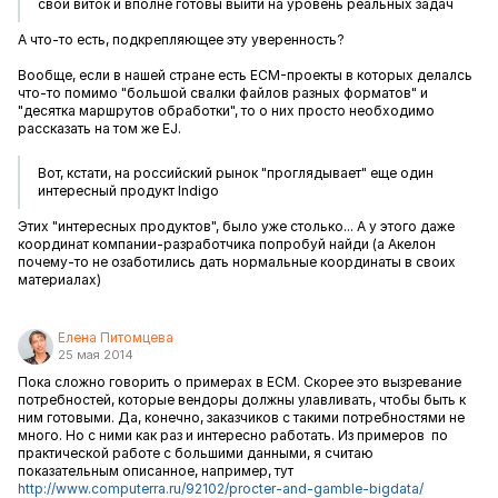
свой виток и вполне готовы выйти на уровень реальных задач
А что-то есть, подкрепляющее эту уверенность?
Вообще, если в нашей стране есть ECM-проекты в которых делалсь
что-то помимо "большой свалки файлов разных форматов" и
"десятка маршрутов обработки", то о них просто необходимо
рассказать на том же EJ.
Вот, кстати, на российский рынок "проглядывает" еще один
интересный продукт Indigo
Этих "интересных продуктов", было уже столько... А у этого даже
координат компании-разработчика попробуй найди (а Акелон
почему-то не озаботились дать нормальные координаты в своих
материалах)
Елена Питомцева
25 мая 2014
Пока сложно говорить о примерах в ECM. Скорее это вызревание
потребностей, которые вендоры должны улавливать, чтобы быть к
ним готовыми. Да, конечно, заказчиков с такими потребностями не
много. Но с ними как раз и интересно работать. Из примеров по
практической работе с большими данными, я считаю
показательным описанное, например, тут
http://www.computerra.ru/92102/procter-and-gamble-bigdata/