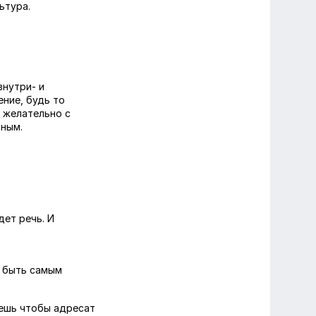
ьтура.
внутри- и
ние, будь то
И желательно с
нным.
дет речь. И
о быть самым
очешь чтобы адресат