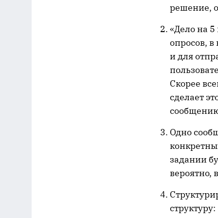
решение, о
«Дело на 5
опросов, в
и для отпр
пользовате
Скорее все
сделает эт
сообщению
Одно сообщ
конкретный
задании бу
вероятно, 
Структурир
структуру: