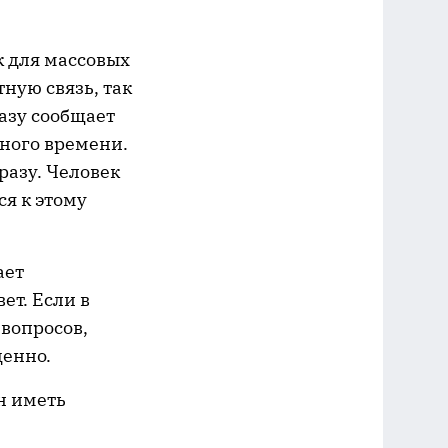
к для массовых
ную связь, так
разу сообщает
много времени.
разу. Человек
ся к этому
ает
ет. Если в
 вопросов,
ценно.
н иметь