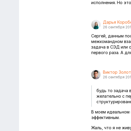
исполнения. Но это
Дарья Короб
26 сентября 20
Сергей, данным по
межкомандном взаи
задача в СЭД или 
первого раза. А д
Виктор Золо
26 сентября 20
будь то задача 
желательно с пе
структурирован
В моем идеальном 
эффективным.
Жаль, что я не жив