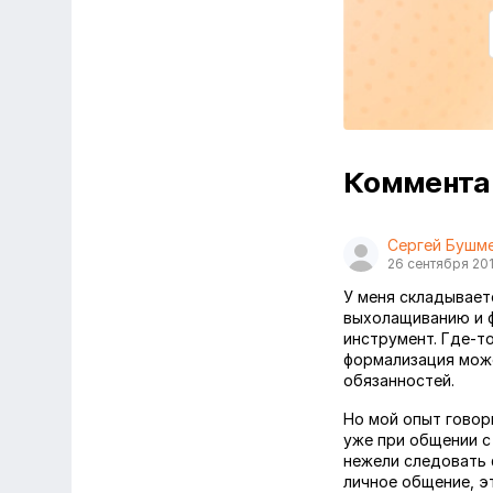
Коммент
Сергей Бушм
26 сентября 20
У меня складывает
выхолащиванию и ф
инструмент. Где-т
формализация мож
обязанностей.
Но мой опыт говор
уже при общении с
нежели следовать 
личное общение, э