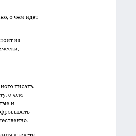
но, о чем идет
стоит из
ически,
много писать.
у, о чем
тые и
ифровывать
чественно.
ния в тексте,