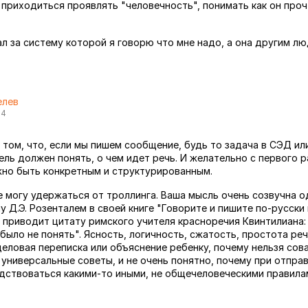
 приходиться проявлять "человечность", понимать как он проч
ал за систему которой я говорю что мне надо, а она другим л
елев
14
 том, что, если мы пишем сообщение, будь то задача в СЭД и
ель должен понять, о чем идет речь. И желательно с первого р
но быть конкретным и структурированным.
е могу удержаться от троллинга. Ваша мысль очень созвучна о
 Д.Э. Розенталем в своей книге "Говорите и пишите по-русски 
приводит цитату римского учителя красноречия Квинтилиана: 
 было не понять". Ясность, логичность, сжатость, простота ре
деловая переписка или объяснение ребенку, почему нельзя сов
 универсальные советы, и не очень понятно, почему при отпра
ствоваться какими-то иными, не общечеловеческими правила