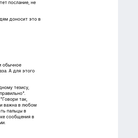
тет послание, не
юдям доносит это в
ли обычное
аза. А для этого
дному тезису,
правильно".
"Говори так,
чи важна в любом
ать пальцы в
вке сообщения в
ми.