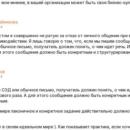
 мое мнение, в вашей организации может быть своя бизнес-кул
ейникова
14
стом я совершенно не ратую за отказ от личного общения при 
модействии. Я лишь говорю о том, что, если мы пишем сообще
обычное письмо, получатель должен понять, о чем идет речь. 
ля этого сообщение должно быть конкретным и структурирова
тов
14
в СЭД или обычное письмо, получатель должен понять, о чем и
рвого раза. А для этого сообщение должно быть конкретным и
ным.
мире лаконичное и конкретное задание действительно должн
у в своем идеальном мире ). Как показывает практика, если х