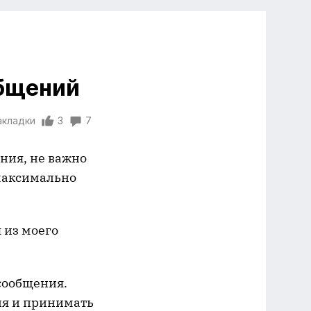
бщений
акладки
3
7
ения, не важно
 максимально
 из моего
сообщения.
ия и принимать