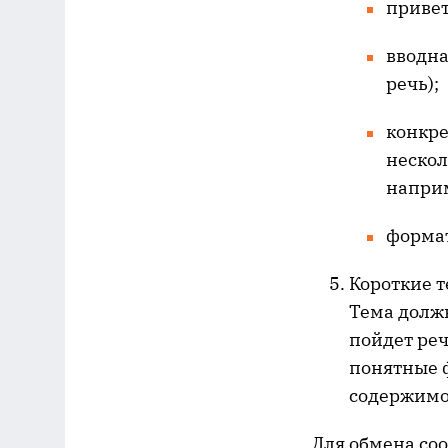
привет
вводна
речь);
конкре
нескол
наприм
формат
Короткие т
Тема должн
пойдет реч
понятные 
содержимое
Для обмена со