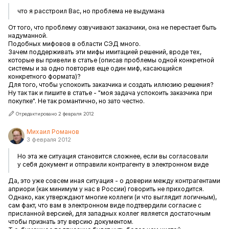
что я расстроил Вас, но проблема не выдумана
От того, что проблему озвучивают заказчики, она не перестает быть
надуманной.
Подобных мифовов в области СЭД много.
Зачем поддерживать эти мифы имитацией решений, вроде тех,
которые вы привели в статье (описав проблемы одной конкретной
системы и за одно повторив еще один миф, касающийся
конкретного формата)?
Для того, чтобы успокоить заказчика и создать иллюзию решения?
Ну так так и пишите в статье - "моя задача успокоить заказчика при
покупке". Не так романтично, но зато честно.
Отредактировано 2 февраля 2012
Михаил Романов
3 февраля 2012
Но эта же ситуация становится сложнее, если вы согласовали
у себя документ и отправили контрагенту в электронном виде
Да, это уже совсем иная ситуация - о доверии между контрагентами
априори (как минимум у нас в России) говорить не приходится.
Однако, как утверждают многие коллеги (и что выглядит логичным),
сам факт, что вам в электронном виде подтвердили согласие с
присланной версией, для западных коллег является достаточным
чтобы признать эту версию документом.