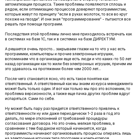
автоматизации процесса. Такие проблемы появляются сплошь и
рядом, если оптимизацию процессов доверяют программистам,
которые живут по принципу "если в руках молоток, то все во круг
похоже на гвозди". И они зная "программирование" - пытаются все
решать при помощи программ.
Последствия этой проблемы лично мне приходилось встречать как
в системах на базе 1С, так и в системах на базе ДИРЕКТУМ.
А решается очень просто... закрываем глазки на то что у нас есть
программки, компьютеры и прочие электронные игрушки,
вспоминаем что в организации еще есть люди и что каких-то 50 лет
назад организации как то жили без электронных игрушек, причем им
это удавалось на протяжении более чем 2000 лет...
После чего становится ясно, что есть такое понятие как
ответственный. А ответственный как мы знаем из курса менеджмента
может быть только один. И вот как только мы про это вспомним, то
проблема версионности, а также еще пачка других проблем вдруг
испаряться. Сами по себе.
Ну может быть пару раз придется ответственного привлечь к
ответственности ну или даже периодически 1-2 раза в год это
делать, по мере отклонений от требований процедуры
согласования договора. Но это очень мелкая проблема, в
сравнении с тем бардаком который начинается, когда
программисты начинают организовывать процессы опираясь лишь
на электронные игрушки типа программ и компьютеров.