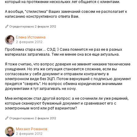
который на протяжении нескольких лет общается с клиентами.
А вообще, "стилистика" Ваших замечаний совсем не располагает к
написанию конструктивного ответа Вам.
Отредактировано 2 февраля 2012
Елена Истомина
2 февраля 2012
Проблема стара как ... СЭД :) Сама помнится не раз ее в разных
материалах затрагивала. Тем не менее она все еще актуальна.
Я тоже считаю, что вопрос доверия не земенят никакие технические
ухищрения. Но эта же ситуация становится сложнее, если вы
согласовали у себя документ и отправили контрагенту в
электронном виде без ЭЦП. Потом вернувший с подписью документ
придется "сверять". Но вопрос обмена юридически значимыми
документами я тут затрагивать не хочу.
Мне интересен стал другой вопрос: а не сочинили ли уже решений,
которые сканируют бумажный документ и сравнивают его с
электронным word или pdf вариантом?
Отредактировано 2 февраля 2012
Михаил Романов
2 февраля 2012