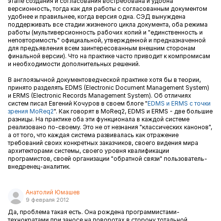
этапе создания и согласования востребована и удобна
версионность, тогда как для работы с согласованным документом
удобнее и правильнее, когда версия одна. СЭД вынуждена
поддерживать все стадии жизненого цикла документа, оба режима
работы (мультиверсионность рабочих копий и "единственность и
неповторимость" официальной, утвержденной и предназначенной
для предъявления всем заинтересованным внешним сторонам
финальной версии). Что на практике часто приводит к компромисам
и необходимости дополнительных решений.
В англоязычной документоведческой практике хотя бы в теории,
принято разделять EDMS (Electronic Document Management System)
и ERMS (Electronic Records Management System). Об отличиях
систем писал Евгений Кочуров в своем блоге "
EDMS и ERMS с точки
зрения MoReq2
". Как говорят в MoReq2, EDMS и ERMS - две большие
разницы. На практике оба эти функционала в каждой системе
реализовано по-своему. Это не от незнания "классических канонов",
а от того, что каждая система развивалась как отражение
требований своих конкретных заказчиков, своего видения мира
архитекторами системы, своего уровня квалификации
програмистов, своей организации "обратной связи" пользователь-
внедренец-аналитик.
Анатолий Юмашев
9 февраля 2012
Да, проблема такая есть. Она рождена программистами-
технократами при заносе на поворотах в сторону тотальной