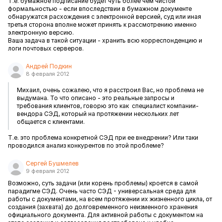
Т.е. бумажное подписание будет чуть более чем чистой
формальностью - если впоследствии в бумажном документе
обнаружатся расхождения с электронной версией, суд или иная
третья сторона вполне может принять к рассмотрению именно
электронную версию.
Ваша задача в такой ситуации - хранить всю корреспонденцию и
логи почтовых серверов.
Андрей Подкин
8 февраля 2012
Михаил, очень сожалею, что я расстроил Вас, но проблема не
выдумана. То что описано - это реальные запросы и
требования клиентов, говорю это как специалист компании-
вендора СЭД, который на протяжении нескольких лет
общается с клиентами.
Т.е. это проблема конкретной СЭД при ее внедрении? Или таки
проводился анализ конкурентов по этой проблеме?
Сергей Бушмелев
9 февраля 2012
Возможно, суть задачи (или корень проблемы) кроется в самой
парадигме СЭД. Очень часто СЭД - универсальная среда для
работы с документами, на всем протяжении их жизненного цикла, от
создания (захвата) до долговременного неизменного хранения
официального документа. Для активной работы с документом на