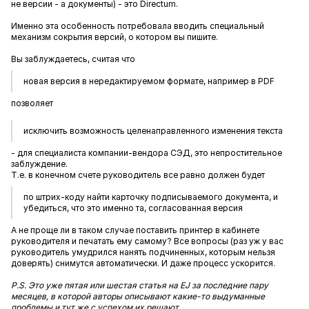
не версии - а документы) - это Directum.
Именно эта особенность потребовала вводить специальный
механизм сокрытия версий, о котором вы пишите.
Вы заблуждаетесь, считая что
новая версия в нередактируемом формате, например в PDF
позволяет
исключить возможность целенаправленного изменения текста
- для специалиста компании-вендора СЭД, это непростительное
заблуждение.
Т.е. в конечном счете руководитель все равно должен будет
по штрих‑коду найти карточку подписываемого документа, и
убедиться, что это именно та, согласованная версия
А не проще ли в таком случае поставить принтер в кабинете
руководителя и печатать ему самому? Все вопросы (раз уж у вас
руководитель умудрился нанять подчиненных, которым нельзя
доверять) снимутся автоматически. И даже процесс ускорится.
P.S. Это уже пятая или шестая статья на EJ за последние пару
месяцев, в которой авторы описывают какие-то выдуманные
проблемы и тут же с успехом их решают.