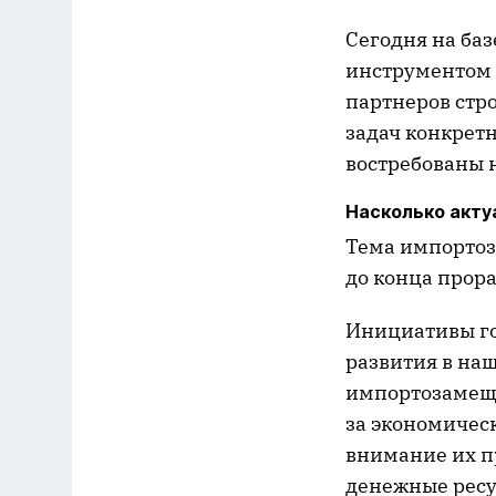
Сегодня на ба
инструментом 
партнеров стр
задач конкрет
востребованы 
Насколько акту
Тема импортоз
до конца прор
Инициативы го
развития в на
импортозамеще
за экономичес
внимание их п
денежные ресу