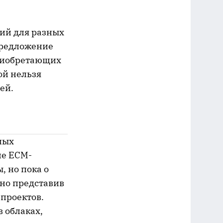
ий для разных
предложение
приобретающих
ой нельзя
ей.
ных
ие ECM-
, но пока о
но представив
 проектов.
 облаках,