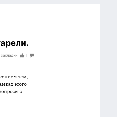
арели.
 закладки
1
лжением тем,
рамках этого
вопросы о