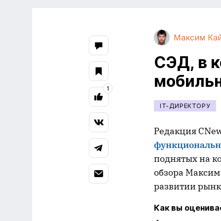
Максим Ка
СЭД, в 
мобильн
1
IT-ДИРЕКТОРУ
Редакция CNew
функциональн
поднятых на к
обзора Максим
развитии рынк
Как вы оценивае