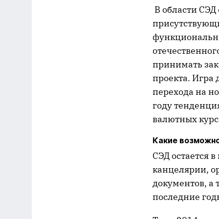
В области СЭД 
присутствующи
функционально
отечественного
принимать зак
проекта. Игра 
перехода на н
году тенденция
валютных курсо
Какие возможно
СЭД остается 
канцелярии, о
документов, а
последние год