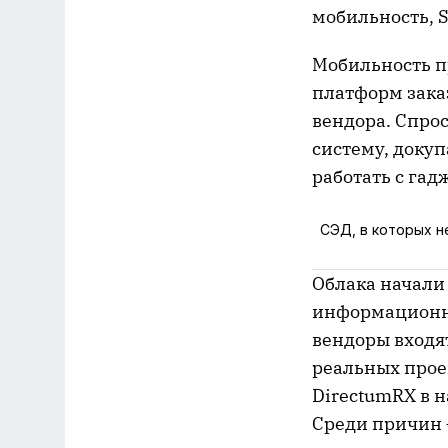
мобильность, S
Мобильность п
платформ зака
вендора. Спро
систему, докуп
работать с гад
СЭД, в которых н
Облака начали
информационны
вендоры входят
реальных прое
DirectumRX в н
Среди причин 