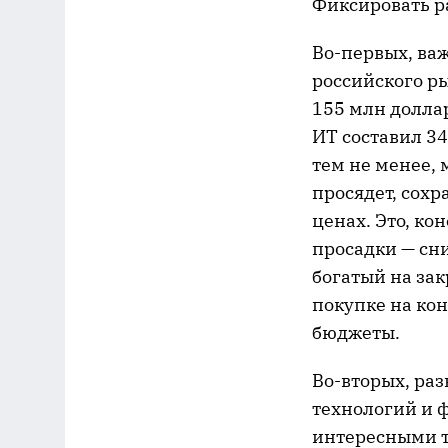
Фиксировать р
Во-первых, важ
российского р
155 млн долла
ИТ составил 34
тем не менее,
просядет, сох
ценах. Это, ко
просадки — сн
богатый на за
покупке на ко
бюджеты.
Во-вторых, ра
технологий и 
интересными т