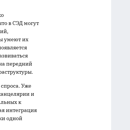
ко
то в СЭД могут
ий,
ы умеют их
появляется
азвиваться
 на передний
аструктуры.
 спроса. Уже
канцелярии и
альных к
ая интеграция
ки одной