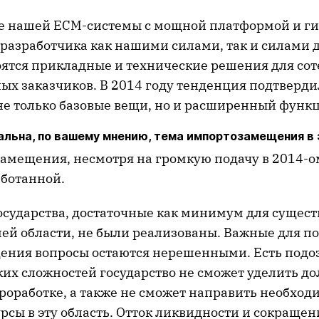
зе нашей ECM-системы с мощной платформой и г
разработчика как нашими силами, так и силами 
оятся прикладные и технические решения для со
ных заказчиков. В 2014 году тенденция подтверди
не только базовые вещи, но и расширенный функ
альна, по вашему мнению, тема импортозамещения в 
амещения, несмотря на громкую подачу в 2014-ом
аботанной.
сударства, достаточные как минимум для сущест
шей области, не были реализованы. Важные для п
ния вопросы остаются нерешенными. Есть подозр
ких сложностей государство не сможет уделить д
роработке, а также не сможет направить необхо
рсы в эту область. Отток ликвидности и сокраще