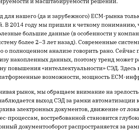
ируемости и масштабируемости решений.
нд для нашего (да и зарубежного) ECM-рынка толь
. В 2014 году мы пришли к четкому пониманию, ч
олезные большие данные (в особенности у компан
стему более 2–3 лет назад). Современные систем
о о полноценном анализе говорить рано. Сейчас 
лизу накопленных данных, поэтому тренд может р
ону повышения «интеллектуальности» СЭД. Здесь
латформенные возможности, мощность ECM-инфр
енивая рынок, мы обращаем внимание на зрелость
 наблюдается выход СЭД за рамки автоматизации 
рхива электронных документов, движение от лок
ес-процессам, востребованной становится глубок
ронный документооборот распространяется за рам