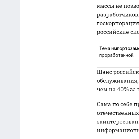
массы не позв
разработчиков.
госкорпорация
российские си
Тема импортозаме
проработанной.
Шанс российск
обслуживания,
чем на 40% за 
Сама по себе 
отечественных
заинтересован
информационн