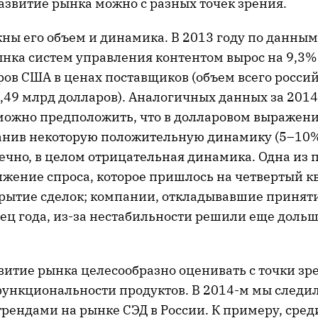
азвитие рынка можно с разных точек зрения.
ны его объем и динамика. В 2013 году по данным
ынка систем управления контентом вырос на 9,3%
ров США в ценах поставщиков (объем всего росси
,49 млрд долларов). Аналогичных данных за 2014 
 можно предположить, что в долларовом выражен
ранив некоторую положительную динамику (5–10%
нечно, в целом отрицательная динамика. Одна из
ижение спроса, которое пришлось на четвертый к
крытие сделок; компании, откладывавшие принят
нец года, из-за нестабильности решили еще доль
звитие рынка целесообразно оценивать с точки з
функциональности продуктов. В 2014-м мы следи
рендами на рынке СЭД в России. К примеру, сред