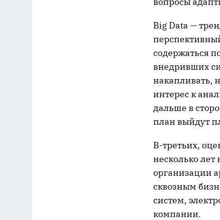
вопросы адапт
Big Data — тре
перспективный
содержаться п
внедривших си
накапливать, н
интерес к ана
дальше в стор
план выйдут п
В-третьих, оц
несколько лет
организации а
сквозным бизн
систем, элект
компании.