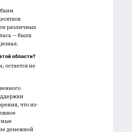
ибким
десятков
тен различных
лась — были
ционал.
этой области?
, остается не
венного
оддержки
ения, что из-
олжное
димые
ние денежной