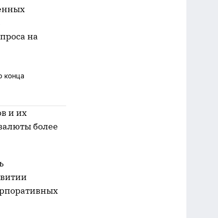
венных
в
спроса на
о конца
в и их
валюты более
ь
звитии
корпоративных