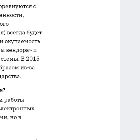
соревнуются с
анности,
ого
) всегда будет
 и окупаемость
лы вендора» и
истемы. В 2015
бразом из-за
дарства.
я?
и работы
электронных
и, но в