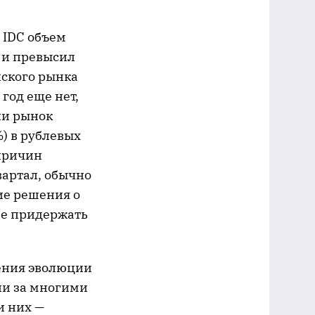
 IDC объем
 и превысил
йского рынка
год еще нет,
ии рынок
) в рублевых
 причин
вартал, обычно
ие решения о
ше придержать
рения эволюции
ли за многими
и них —