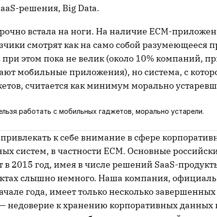
aaS-решения, Big Data.
рочно встала на ноги. На наличие ECM-приложен
зчики смотрят как на само собой разумеющееся 
с при этом пока не велик (около 10% компаний, 
ают мобильные приложения), но система, с котор
жетов, считается как минимум морально устаревш
ельзя работать с мобильных гаджетов, морально устарели.
 привлекать к себе внимание в сфере корпоратив
х систем, в частности ECM. Основные российск
 в 2015 год, имея в числе решений SaaS-продукты
ктах слышно немного. Наша компания, официаль
ачале года, имеет только несколько завершенных
— недоверие к хранению корпоративных данных в