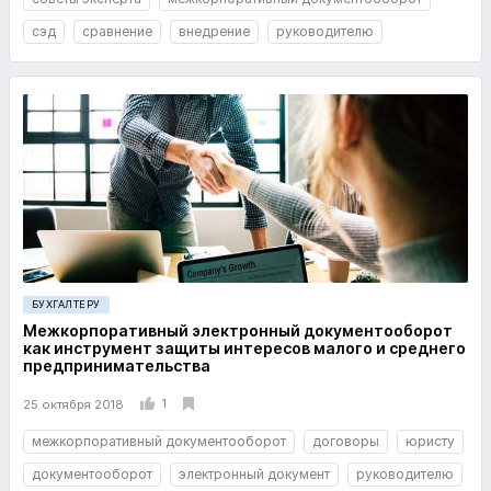
сэд
сравнение
внедрение
руководителю
БУХГАЛТЕРУ
Межкорпоративный электронный документооборот
как инструмент защиты интересов малого и среднего
предпринимательства
1
25 октября 2018
межкорпоративный документооборот
договоры
юристу
документооборот
электронный документ
руководителю