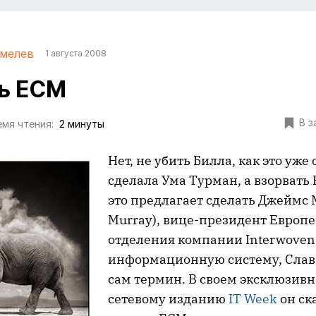
мелев
1 августа 2008
ь ECM
В з
мя чтения:
2 минуты
Нет, не убить Билла, как это уж
сделала Ума Турман, а взорвать
это предлагает сделать Джеймс
Murray), вице-президент Европе
отделения компании Interwoven
информационную систему, Слава 
сам термин. В своем эксклюзив
сетевому изданию
IT Week
он ска