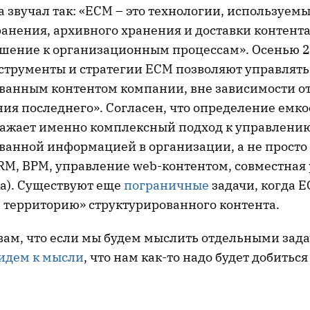
а звучал так: «ECM – это технологии, используемы
анения, архивного хранения и доставки контента
ение к организационным процессам». Осенью 2
струменты и стратегии ECM позволяют управлять
ванным контентом компании, вне зависимости о
я последнего». Согласен, что определение емкое
тражает именно комплексный подход к управлени
ванной информацией в организации, а не просто
RM, BPM, управление web-контентом, совместная 
ка). Существуют еще
пограничные
задачи, когда 
а территорию» структурированного контента.
вам, что если мы будем мыслить отдельными зада
идем к мысли
, что нам как-то надо будет добитьс