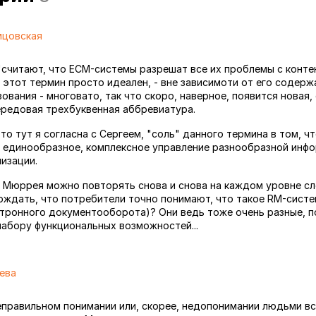
мцовская
"считают, что ECM-системы разрешат все их проблемы с контен
 этот термин просто идеален, - вне зависимоти от его содерж
ования - многовато, так что скоро, наверное, появится новая,
ередовая трехбуквенная аббревиатура.
- то тут я согласна с Сергеем, "соль" данного термина в том, ч
е единообразное, комплексное управление разнообразной инф
изации.
 Мюррея можно повторять снова и снова на каждом уровне с
ерждать, что потребители точно понимают, что такое RM-сист
тронного документооборота)? Они ведь тоже очень разные, 
абору функциональных возможностей...
ева
неправильном понимании или, скорее, недопонимании людьми 