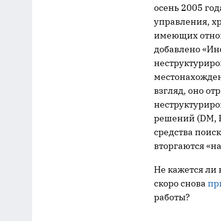
осень 2005 год
управления, хр
имеющих отнош
добавлено «Ин
неструктуриро
местонахождени
взгляд, оно о
неструктуриро
решений (DM, 
средства поис
вторгаются «н
Не кажется ли 
скоро снова
пр
работы?