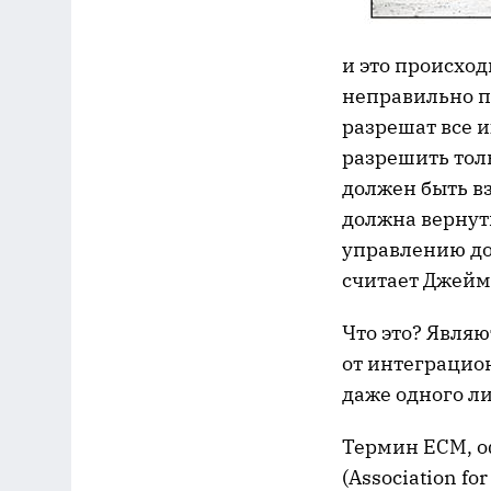
и это происход
неправильно п
разрешат все и
разрешить тол
должен быть вз
должна вернуть
управлению до
считает Джейм
Что это? Явля
от интеграцио
даже одного л
Термин ECM, о
(Association f