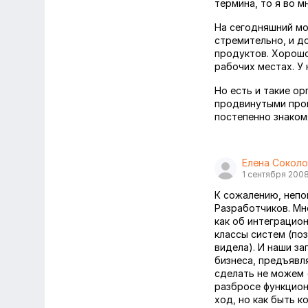
термина, то я во 
На сегодняшний мо
стремительно, и д
продуктов. Хорошо
рабочих местах. У 
Но есть и такие ор
продвинутыми про
постепенно знакомя
Елена Соколо
1 сентября 200
К сожалению, непо
Разработчиков. Мн
как об интеграцио
классы систем (по
видела). И наши за
бизнеса, предъявл
сделать не можем 
разбросе функцион
ход, но как быть к