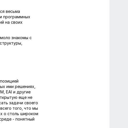
ся весьма
ки программных
ий на своих
 моло знакомы с
структуры,
 позицией
ых ими решениях,
, EAI и другие
открытую еще не
сать задачи своего
всего того, что мы
ах о столь широком
среде - понятный