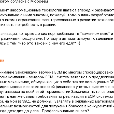
многом согласна с Мюрреем.
мент информационные технологии шагают вперед и развивают
осконально с ними знакомы, пожалуй, толкьо лишь разработчи
 знакомы огранизации, заинтересованные в развитии технолог
них есть потребность в развии.
ганизации, которые до сих пор пребывают в "каменном веке" и
граммными продуктами. Потому и автоматизируют отдельные 
сь с тем "что это такое и с чем его едят":-)
ва
8
нимание Заказчиками термина ECM во многом спровоцировано
огие компании - вендоры ECM - систем заявляют о предложенн
нных механизмах, объединяющих в себе так же полноценные BPM
зиционирование возможностей финансово учетных систем я в 
путавшиеся во всей этой терминологии Заказчики, пытаясь опи
яют к нам же самим требования по реализации в ECM системах 
(и, на мой взгляд, не должны). Заявлять в рекламных материал
альных возможностей для получения бонусов в конкурентной 
огда доходит до дела... Профессионально ли это?