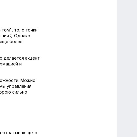
том", то, с точки
ания :) Однако
 ещё более
то делается акцент
ормацией и
ложности. Можно
емы управления
порою сильно
всеохватывающего