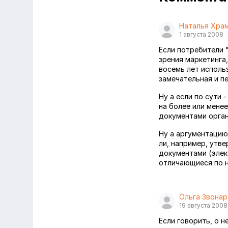
Наталья Хра
1 августа 2008
Если потребители 
зрения маркетинга,
восемь лет использ
замечательная и п
Ну а если по сути 
на более или мене
документами орган
Ну а аргументацию
ли, например, утв
документами (элек
отличающиеся по н
Ольга Звонар
19 августа 2008
Если говорить, о 