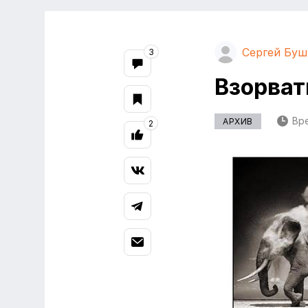
Сергей Буш
3
Взорват
Вре
АРХИВ
2