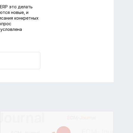
 ERP это делать
ются новые, и
исания конкретных
вопрос
бусловлена