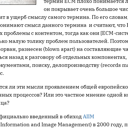
термин ECM плохо понимается л
он покрывает очень большое чис
ит в ущерб смыслу самого термина. По его словам
онимают смысл данного термина и считают, что
х проблемы с контентом, тогда как они [ECM-сист
ько малую толику проблем пользователей. Поэто
орван, разнесен (blown apart) на составляющие ч
ся назад к разговору об отдельных компонентах,
кументами, поиску, делопроизводству (records m
с.
ются ли эти мысли проявлением общей европейско
нных процессов? Или это частное мнение одной 
ица?
фициально введенный в обиход
AIIM
or Information and Image Management) в 2000 году, 