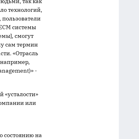
юдьми, так как
ло технологий,
, пользователи
 ECM системы
емы], смогут
му сам термин
асти. «Отрасль
 например,
anagement)» -
й «усталости»
компании или
по состоянию на