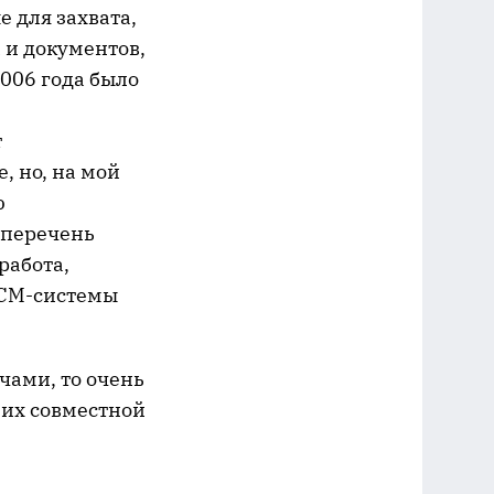
е для захвата,
 и документов,
006 года было
т
, но, на мой
ю
 перечень
работа,
ECM-системы
чами, то очень
я их совместной