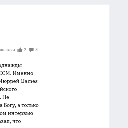
акладки
2
3
е однажды
 ECM. Именно
 Мюррей (James
йского
. Не
Богу, а только
ном интервью
зал, что