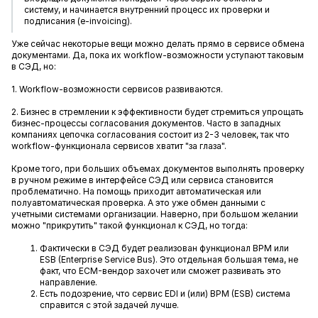
систему, и начинается внутренний процесс их проверки и
подписания (e-invoicing).
Уже сейчас некоторые вещи можно делать прямо в сервисе обмена
документами. Да, пока их workflow-возможности уступают таковым
в СЭД, но:
1. Workflow-возможности сервисов развиваются.
2. Бизнес в стремлении к эффективности будет стремиться упрощать
бизнес-процессы согласования документов. Часто в западных
компаниях цепочка согласования состоит из 2-3 человек, так что
workflow-функционала сервисов хватит "за глаза".
Кроме того, при больших объемах документов выполнять проверку
в ручном режиме в интерфейсе СЭД или сервиса становится
проблематично. На помощь приходит автоматическая или
полуавтоматическая проверка. А это уже обмен данными с
учетными системами организации. Наверно, при большом желании
можно "прикрутить" такой функционал к СЭД, но тогда:
Фактически в СЭД будет реализован функционал BPM или
ESB (Enterprise Service Bus). Это отдельная большая тема, не
факт, что ECM-вендор захочет или сможет развивать это
направление.
Есть подозрение, что сервис EDI и (или) BPM (ESB) система
справится с этой задачей лучше.