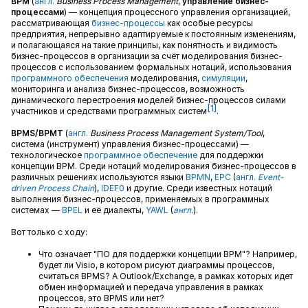
BPM
(
англ.
Business Process Management
,
управление бизнес-
процессами
) — концепция процессного управления организацией,
рассматривающая
бизнес-процессы
как особые ресурсы
предприятия, непрерывно адаптируемые к постоянным изменениям,
и полагающаяся на такие принципы, как понятность и видимость
бизнес-процессов в организации за счёт моделирования бизнес-
процессов с использованием формальных нотаций, использования
программного обеспечения
моделирования,
симуляции
,
мониторинга и анализа бизнес-процессов, возможность
динамического перестроения моделей бизнес-процессов силами
[1]
участников и средствами программных систем
.
BPMS/BPMT
(
англ.
Business Process Management System/Tool
,
система (инструмент) управления бизнес-процессами) —
технологическое
программное обеспечение
для поддержки
концепции BPM. Среди нотаций моделирования бизнес-процессов в
различных решениях используются языки
BPMN
,
EPC
(
англ.
Event-
driven Process Chain
),
IDEF0
и другие. Среди известных нотаций
выполнения бизнес-процессов, применяемых в программных
системах —
BPEL
и её диалекты,
YAWL
(
англ.
).
Вот только с ходу:
Что означает "ПО для поддержки концепции BPM"? Например,
будет ли Visio, в котором рисуют диаграммы процессов,
считаться BPMS? А Outlook/Exchange, в рамках которых идет
обмен информацией и передача управления в рамках
процессов, это BPMS или нет?