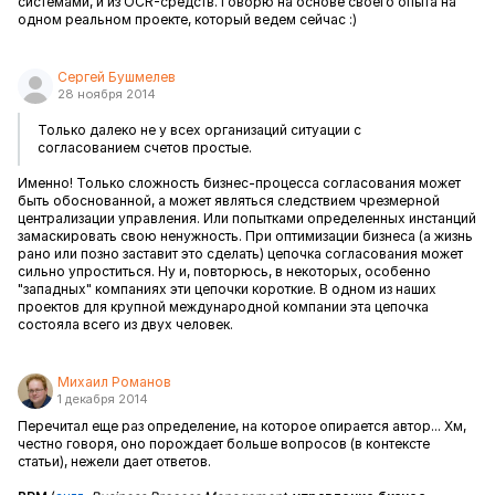
системами, и из OCR-средств. Говорю на основе своего опыта на
одном реальном проекте, который ведем сейчас :)
Сергей Бушмелев
28 ноября 2014
Только далеко не у всех организаций ситуации с
согласованием счетов простые.
Именно! Только сложность бизнес-процесса согласования может
быть обоснованной, а может являться следствием чрезмерной
централизации управления. Или попытками определенных инстанций
замаскировать свою ненужность. При оптимизации бизнеса (а жизнь
рано или позно заставит это сделать) цепочка согласования может
сильно упроститься. Ну и, повторюсь, в некоторых, особенно
"западных" компаниях эти цепочки короткие. В одном из наших
проектов для крупной международной компании эта цепочка
состояла всего из двух человек.
Михаил Романов
1 декабря 2014
Перечитал еще раз определение, на которое опирается автор... Хм,
честно говоря, оно порождает больше вопросов (в контексте
статьи), нежели дает ответов.