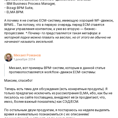
- IBM Business Process Manager,
- Bizagi BPM Suite,
- ELMA BPM.
А почему я не считаю ECM-систему, имеющую хороший WF-движок,
BPMS... Так потому, что в первую очередь перед ECM ставятся
задачи управления контентом, а уже во вторую — бизнес-
процессами.
* Почему-то представляется такая метафора: в
моторной лодке можно плавать на веслах, но от этого ее обычно не
начинают называть весельной.
Михаил Романов
1 декабря 2014
Михаил, вот примеры BPM-систем, которым в данной статье
противопоставляется workflow-движок ECM-системы:
Максим, спасибо!
Теперь есть тема для обсуждения (есть конкретные продукты). Я
только предлагаю исключить из рассмотрения ELMA, ибо, как бы не
писалось на сайте поставщика, внедряют её (и продвигают, что,
имхо, более важный показатель) как СЭД/ECM.
По остальным двум продуктам, я постараюсь на неделе выделить
время и внимательно познакомиться с их описанием/