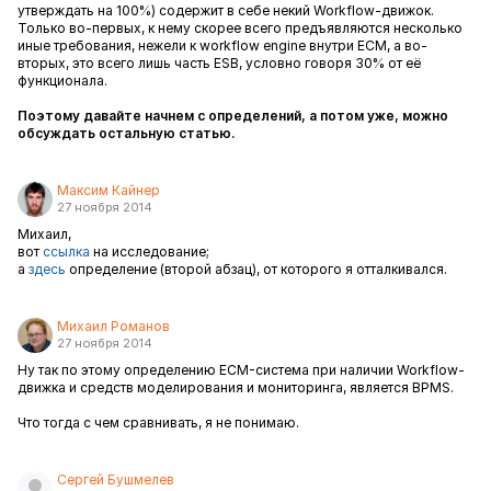
утверждать на 100%) содержит в себе некий Workflow-движок.
Только во-первых, к нему скорее всего предъявляются несколько
иные требования, нежели к workflow engine внутри ECM, а во-
вторых, это всего лишь часть ESB, условно говоря 30% от её
функционала.
Поэтому давайте начнем с определений, а потом уже, можно
обсуждать остальную статью.
Максим Кайнер
27 ноября 2014
Михаил,
вот
ссылка
на исследование;
а
здесь
определение
(второй абзац)
, от которого я отталкивался.
Михаил Романов
27 ноября 2014
Ну так по этому определению ECM-система при наличии Workflow-
движка и средств моделирования и мониторинга, является BPMS.
Что тогда с чем сравнивать, я не понимаю.
Сергей Бушмелев