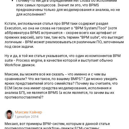
Почему-то нигде в определении нет слова об исполнении
этих самых процессов. Значит ли это, что BPMS
предназначены только для моделирования и анализа, но не
для исполнения?
Кстати, англоязычная статья про BPM таки содержит раздел
Execution, но она ни слова не говорит о "BPM System/Tool" (хотя
аббревиатура BPMS встречается - скорее всего как артефакт от
прежних версий), зато там, там есть термин "BPM suite", что выглядит
логичным - BPM может реализовываться различным ПО, заточенным
под свои задачи.
Ну и да, в той же статье указывается, что один из компонентов BPM
suite - Process engine, в качестве которой и выступает обычно
Workflow движок.
Максим, вы можете всё же сказать - что именно и с чем вы
сравнивали? Что же такое, по вашему BMPS? Где можно увидеть
ярких представителей этого семейства? Почему вы считаете, что
ECM (если она имеет средства моделирования, исполнения и
анализа БП), не является BPMS (а если является, то зачем вы их
противопоставляете)?
Максим Кайнер
1 декабря 2014
Михаил, вот примеры BPM-систем, которым в данной статье
противопоставляется workflow-движок ECM-системы: