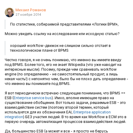
Михаил Романов
27 ноября 2014
По статистике, собираемой представителями «Логики BPM»,
Можно увидеть ссылку на исследование или исходную статью?
хороший workflow-движок не слишком сильно отстает в
технологическом плане от BPMS
Честно говоря, я не очень понимаю, что именно вы имеете ввиду
под BPMS. Более того, его не знает Wikipedia (что уже наводит на
интересные мысли). Посему, прежде чем сравнивать workflow
engine (по определению - не самостоятельный продукт, а лишь
некая часть!) с непонятно чем, было бы не плохо дать определение -
что именно вы понимаете под BPMS.
Я вот периодически встречаю следующее понимание, что BPMS ==
ESB (
Enterprise service bus
). Имхо, вполне имеющее право на
существование обобщение. Вот только задачи, решаемые ESB - это
взаимодействие систем (поэтому второй термин, который
используется для их обозначения EAI,
Enterprise application
integration
)
БЕЗ участия людей. В то время как Workflow в ECM это в
первую очередь автоматизация процессов взаимодействия людей.
Да, большинство ESB (а может и все - я просто не берусь