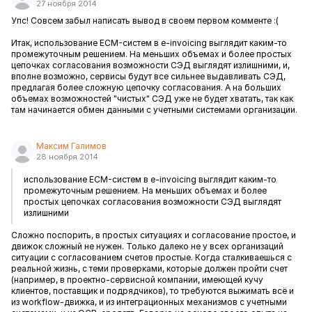
27 ноября 2014
Упс! Совсем забыл написать вывод в своем первом комменте :(
Итак, использование ECM-систем в e-invoicing выглядит каким-то
промежуточным решением. На меньших объемах и более простых
цепочках согласования возможности СЭД выглядят излишними, и,
вполне возможно, сервисы будут все сильнее выдавливать СЭД,
предлагая более сложную цепочку согласования. А на больших
объемах возможностей "чистых" СЭД уже не будет хватать, так как
там начинается обмен данными с учетными системами организации.
Максим Галимов
28 ноября 2014
использование ECM-систем в e-invoicing выглядит каким-то
промежуточным решением. На меньших объемах и более
простых цепочках согласования возможности СЭД выглядят
излишними
Сложно поспорить, в простых ситуациях и согласование простое, и
движок сложный не нужен. Только далеко не у всех организаций
ситуации с согласованием счетов простые. Когда сталкиваешься с
реальной жизнь, с теми проверками, которые должен пройти счет
(например, в проектно-сервисной компании, имеющей кучу
клиентов, поставщик и подрядчиков), то требуются выжимать всё и
из workflow-движка, и из интеграционных механизмов с учетными