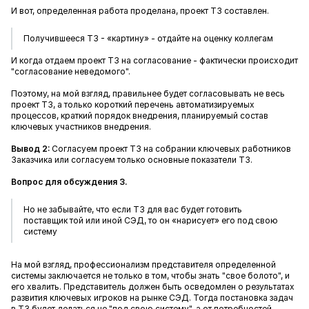
И вот, определенная работа проделана, проект ТЗ составлен.
Получившееся ТЗ - «картину» - отдайте на оценку коллегам
И когда отдаем проект ТЗ на согласование - фактически происходит
"согласование неведомого".
Поэтому, на мой взгляд, правильнее будет согласовывать не весь
проект ТЗ, а только короткий перечень автоматизируемых
процессов, краткий порядок внедрения, планируемый состав
ключевых участников внедрения.
Вывод 2:
Согласуем проект ТЗ на собрании ключевых работников
Заказчика или согласуем только основные показатели ТЗ.
Вопрос для обсуждения 3.
Но не забывайте, что если ТЗ для вас будет готовить
поставщик той или иной СЭД, то он «нарисует» его под свою
систему
На мой взгляд, профессионализм представителя определенной
системы заключается не только в том, чтобы знать "свое болото", и
его хвалить. Представитель должен быть осведомлен о результатах
развития ключевых игроков на рынке СЭД. Тогда постановка задач
в ТЗ будет делаться не "под свою систему", а от потребностей