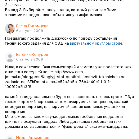
Заказчика.
Вывод 3:
Выбирайте консультанта, который делится с Вами
знаниями и представляет объективную информацию.
Елена Питомцева
6 августа 2009
Предлагаю продолжить дискуссию по поводу составления
технического задания для СЭД на
виртуальном круглом столе
.
Евгений Кочуров
6 августа 2009
Инна, к сожалению, Ваш комментарий я заметил уже после того, как
отписал в соседней ветке:
http://www.ecm-
journal.ru/blog/post/Kruglyjj-stol-quotKak-sostavit-tekhnicheskoe-
zadanie-na-SEhDquot.aspx#c52b3b5b-76b4-40c1-b011-
100f92b2b3f8
на мой взгляд, правильнее будет согласовывать не весь проект ТЗ, а
только короткий перечень автоматизируемых процессов, краткий
порядок внедрения, планируемый состав ключевых участников
внедрения
Мне кажется, в таком случае детальные требования не должны
влиять на результат тендера. Либо детальные требования таки
должны и согласовываться, и "фильтровать" системы-кандидаты.
Игорь Артамонов