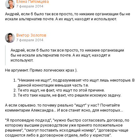
Елена Питомцева
7 февраля 2014
Андрей, если б было так все просто, то никакие организации бы не
искали альтернатив почте. А их ищут, находят и используют.
Виктор Золотов
7 февраля 2014
Андрей, если б было так все просто, то никакие организации
бы не искали альтернатив почте. А их ищут, находят и
используют.
Не аргумент. Прямо логических крах ).
"Никакие не ищут", подразумевает что ищут лишь некоторые. В
данной коннотации меньшая часть т.е.
Те кто ищут, не факт, что ищут по этой причине.
Те кто таки нашли, не факт, что решили искомую задачу.
А если серьезно. то почему реально "ищут" у нас? Почитайте
комментарии Александра... И все станет ясно, для некоторых...
"
Я проповедую подход
", "
нужно быстро согласовать договор, по
которому высшим руководством уже принято положительное
решение", "смогут поставить исходящий номер", "договоры чаще
создаются либо в договорном отделе, либо у юристов".