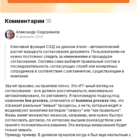
Комментарии
19
Александр Сидоренков
6 февраля 2014
Ключевая функция СЭД на данном этапе – автоматический
расчет маршрута согласования документа. Пользователям не
нужно постоянно следить за изменениями в процедуре
согласования. Система сама выберет правильный состав и
последовательность согласующих служб или конкретных
сотрудников в соответствии с регламентом, существующим в
компании
Звучит красиво, на практике плохо. Это ИТ-шный взгляд на
согласование - все должно рассчитываться, максимально
автоматизировано, по регламенту. Я проповедую подход под
названием
live process
, отличается от
business process
тем, что
отражает реальные "живые" процессы, а не те, которые видят и
моделируют аналитики взглядом "сверху" или "как правильно".
Жизнь имеет множество нюансов, например, мне нужно быстро
согласовать договор, по которому высшим руководством уже
принято положительное решение. Эта матрица визирования будет
только мешать.
Приведу пример. В далеком прошлом когда я был еще неопытным с