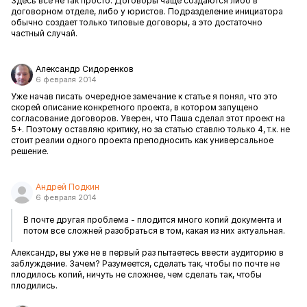
Здесь все не так просто. Договоры чаще создаются либо в
договорном отделе, либо у юристов. Подразделение инициатора
обычно создает только типовые договоры, а это достаточно
частный случай.
Александр Сидоренков
6 февраля 2014
Уже начав писать очередное замечание к статье я понял, что это
скорей описание конкретного проекта, в котором запущено
согласование договоров. Уверен, что Паша сделал этот проект на
5+. Поэтому оставляю критику, но за статью ставлю только 4, т.к. не
стоит реалии одного проекта преподносить как универсальное
решение.
Андрей Подкин
6 февраля 2014
В почте другая проблема - плодится много копий документа и
потом все сложней разобраться в том, какая из них актуальная.
Александр, вы уже не в первый раз пытаетесь ввести аудиторию в
заблуждение. Зачем? Разумеется, сделать так, чтобы по почте не
плодилось копий, ничуть не сложнее, чем сделать так, чтобы
плодились.