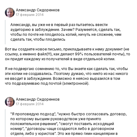
Александр Сидоренков
17 февраля 2014
Александр, вы уже не в первый раз пытаетесь ввести
аудиторию в заблуждение. Зачем? Разумеется, сделать так,
чтобы по почте не плодилось копий, ничуть не сложнее, чем
сделать так, чтобы плодились
Вот вы создаете новое письмо, прикладываете к нему документ (не
ссылку, а именно файл(!!!), как делают 99% пользователей почты), то
он придет каждому из получателей в виде отдельной копии.
Я не подвергаю сомнению то, что Вы знаете как сделать так, чтобы
эти копии не создавались. Поэтому думаю, что никто из нас никого
не вводит в заблуждение. Возможно я неясно выразился в том
что подразумеваю под почтой (электронной).
Александр Сидоренков
17 февраля 2014
"Я проповедую подход", "нужно быстро согласовать договор,
по которому высшим руководством уже принято
положительное решение", "смогут поставить исходящий
номер", "договоры чаще создаются либо в договорном
отделе, либо у юристов". Это же прямо гимн канцелярии в