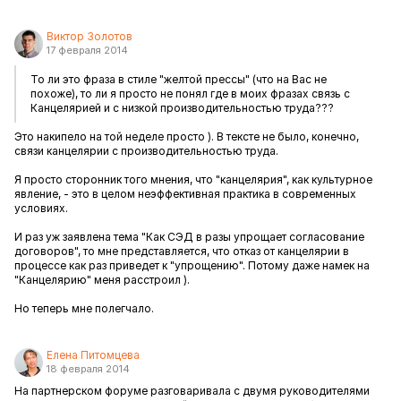
Виктор Золотов
17 февраля 2014
То ли это фраза в стиле "желтой прессы" (что на Вас не
похоже), то ли я просто не понял где в моих фразах связь с
Канцелярией и с низкой производительностью труда???
Это накипело на той неделе просто ). В тексте не было, конечно,
связи канцелярии с производительностью труда.
Я просто сторонник того мнения, что "канцелярия", как культурное
явление, - это в целом неэффективная практика в современных
условиях.
И раз уж заявлена тема "Как СЭД в разы упрощает согласование
договоров", то мне представляется, что отказ от канцелярии в
процессе как раз приведет к "упрощению". Потому даже намек на
"Канцелярию" меня расстроил ).
Но теперь мне полегчало.
Елена Питомцева
18 февраля 2014
На партнерском форуме разговаривала с двумя руководителями