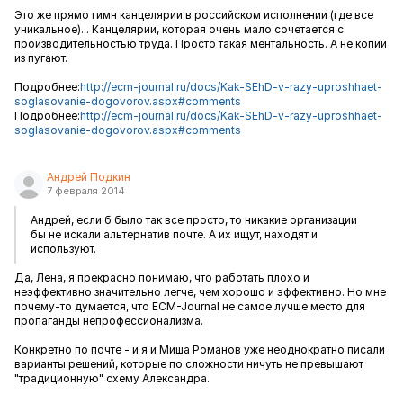
Это же прямо гимн канцелярии в российском исполнении (где все
уникальное)... Канцелярии, которая очень мало сочетается с
производительностью труда. Просто такая ментальность. А не копии
из пугают.
Подробнее:
http://ecm-journal.ru/docs/Kak-SEhD-v-razy-uproshhaet-
soglasovanie-dogovorov.aspx#comments
Подробнее:
http://ecm-journal.ru/docs/Kak-SEhD-v-razy-uproshhaet-
soglasovanie-dogovorov.aspx#comments
Андрей Подкин
7 февраля 2014
Андрей, если б было так все просто, то никакие организации
бы не искали альтернатив почте. А их ищут, находят и
используют.
Да, Лена, я прекрасно понимаю, что работать плохо и
неэффективно значительно легче, чем хорошо и эффективно. Но мне
почему-то думается, что ECM-Journal не самое лучше место для
пропаганды непрофессионализма.
Конкретно по почте - и я и Миша Романов уже неоднократно писали
варианты решений, которые по сложности ничуть не превышают
"традиционную" схему Александра.