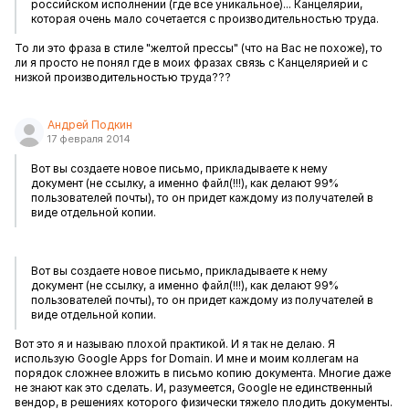
российском исполнении (где все уникальное)... Канцелярии,
которая очень мало сочетается с производительностью труда.
То ли это фраза в стиле "желтой прессы" (что на Вас не похоже), то
ли я просто не понял где в моих фразах связь с Канцелярией и с
низкой производительностью труда???
Андрей Подкин
17 февраля 2014
Вот вы создаете новое письмо, прикладываете к нему
документ (не ссылку, а именно файл(!!!), как делают 99%
пользователей почты), то он придет каждому из получателей в
виде отдельной копии.
Вот вы создаете новое письмо, прикладываете к нему
документ (не ссылку, а именно файл(!!!), как делают 99%
пользователей почты), то он придет каждому из получателей в
виде отдельной копии.
Вот это я и называю плохой практикой. И я так не делаю. Я
использую Google Apps for Domain. И мне и моим коллегам на
порядок сложнее вложить в письмо копию документа. Многие даже
не знают как это сделать. И, разумеется, Google не единственный
вендор, в решениях которого физически тяжело плодить документы.