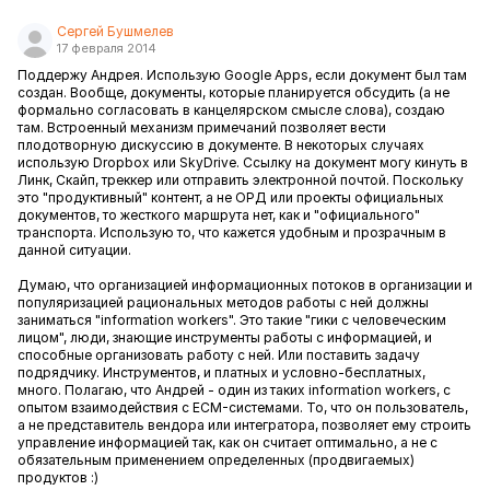
Сергей Бушмелев
17 февраля 2014
Поддержу Андрея. Использую Google Apps, если документ был там
создан. Вообще, документы, которые планируется обсудить (а не
формально согласовать в канцелярском смысле слова), создаю
там. Встроенный механизм примечаний позволяет вести
плодотворную дискуссию в документе. В некоторых случаях
использую Dropbox или SkyDrive. Ссылку на документ могу кинуть в
Линк, Скайп, треккер или отправить электронной почтой. Поскольку
это "продуктивный" контент, а не ОРД или проекты официальных
документов, то жесткого маршрута нет, как и "официального"
транспорта. Использую то, что кажется удобным и прозрачным в
данной ситуации.
Думаю, что организацией информационных потоков в организации и
популяризацией рациональных методов работы с ней должны
заниматься "information workers". Это такие "гики с человеческим
лицом", люди, знающие инструменты работы с информацией, и
способные организовать работу с ней. Или поставить задачу
подрядчику. Инструментов, и платных и условно-бесплатных,
много. Полагаю, что Андрей - один из таких information workers, с
опытом взаимодействия с ECM-системами. То, что он пользователь,
а не представитель вендора или интегратора, позволяет ему строить
управление информацией так, как он считает оптимально, а не с
обязательным применением определенных (продвигаемых)
продуктов :)