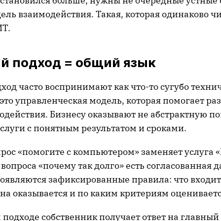
е становился больше, нужны не очередные устные
ель взаимодействия. Такая, которая одинаково ч
ИТ.
й подход = общий язык
од часто воспринимают как что-то сугубо технич
это управленческая модель, которая помогает ра
одействия. Бизнесу оказывают не абстрактную п
слуги с понятным результатом и сроками.
рос «помогите с компьютером» заменяет услуга 
 вопроса «почему так долго» есть согласованная д
оявляются зафиксированные правила: что входит 
она оказывается и по каким критериям оцениваетс
подходе собственник получает ответ на главный 