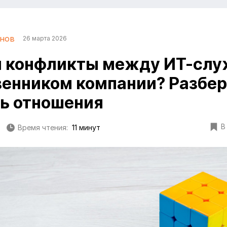
анов
26 марта 2026
и конфликты между ИТ-слу
венником компании? Разбер
ь отношения
В
Время чтения:
11 минут