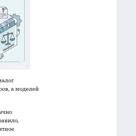
иалог
ров, а моделей
бычно
равило,
ятное