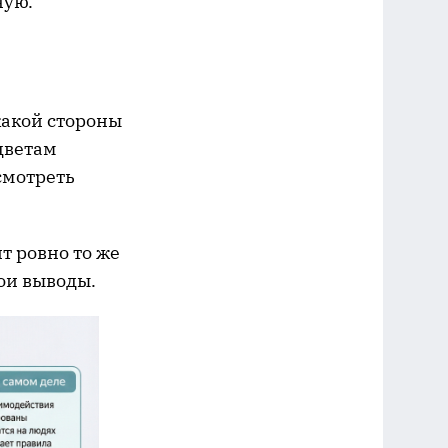
ную.
какой стороны
 цветам
 смотреть
т ровно то же
вои выводы.