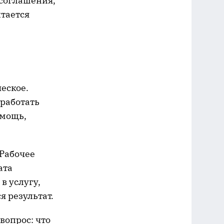
 соглашения,
итается
еское.
зработать
омощь,
«Рабочее
ата
в услугу,
я результат.
вопрос: что