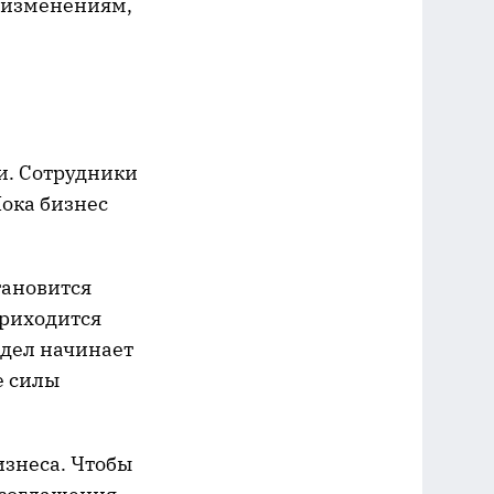
о изменениям,
и. Сотрудники
Пока бизнес
тановится
приходится
дел начинает
е силы
изнеса. Чтобы