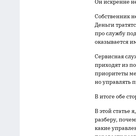
Он искренне не
Собственник н
Деньги тратятс
про службу по
оказывается и
Сервисная служ
приходят из по
приоритеты мен
но управлять п
В итоге обе ст
В этой статье 
разберу, поче
какие управлен