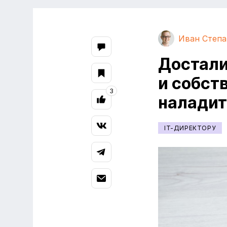
Иван Степ
Достал
и собст
3
наладит
IT-ДИРЕКТОРУ