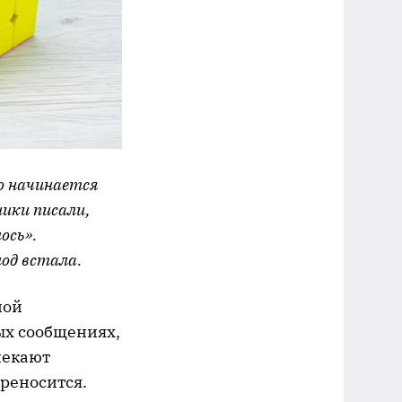
о начинается
ники писали,
ось».
од встала.
ной
ых сообщениях,
лекают
реносится.