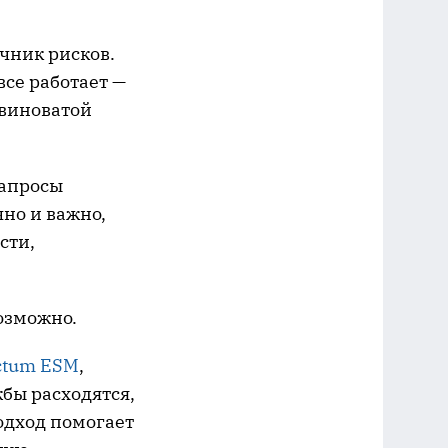
чник рисков.
все работает —
 виноватой
Запросы
чно и важно,
сти,
возможно.
ctum ESM
,
бы расходятся,
одход помогает