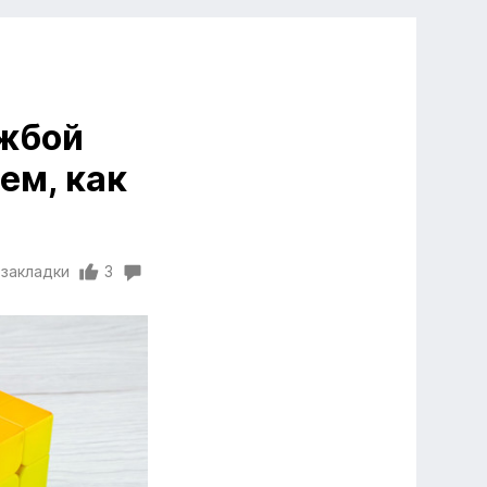
жбой
ем, как
 закладки
3