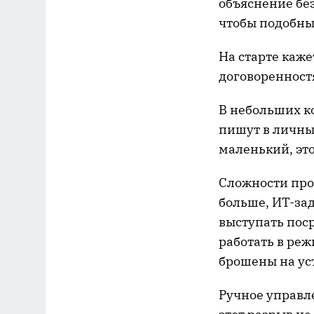
объяснение бе
чтобы подобны
На старте каже
договоренност
В небольших к
пишут в личный
маленький, эт
Сложности про
больше, ИТ-за
выступать пос
работать в реж
брошены на ус
Ручное управл