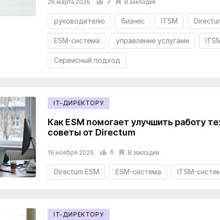
3
В закладки
26 марта 2026
руководителю
бизнес
ITSM
Direct
ESM-система
управление услугами
ITS
Сервисный подход
IT-ДИРЕКТОРУ
Как ESM помогает улучшить работу т
советы от Directum
6
В закладки
19 ноября 2025
Directum ESM
ESM-система
ITSM-систе
IT-ДИРЕКТОРУ