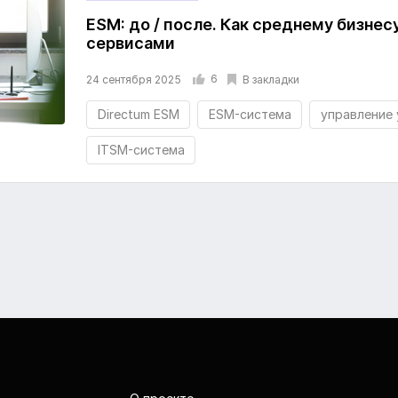
ESM: до / после. Как среднему бизнес
сервисами
6
В закладки
24 сентября 2025
Directum ESM
ESM-система
управление 
ITSM-система