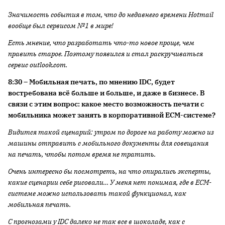
Значимость события в том, что до недавнего времени
Hotmail
вообще был сервисом №1 в мире!
Есть мнение, что разработать что-то новое проще, чем
править старое. Поэтому появился и стал раскручиваться
сервис
outlook
.
com
.
8:30 –
Мобильная печать, по мнению
IDC
, будет
востребована всё больше и больше, и даже в бизнесе. В
связи с этим вопрос: какое место возможность печати с
мобильника может занять в корпоративной
ECM
-системе?
Видится такой сценарий: утром по дороге на работу можно из
машины отправить с мобильного документы для совещания
на печать, чтобы потом время не тратить.
Очень интересно бы посмотреть, на что опирались эксперты,
какие сценарии себе рисовали… У меня нет понимая, где в
ECM
-
системе можно использовать такой функционал, как
мобильная печать.
С прогнозами у IDC далеко не так все в шоколаде, как с