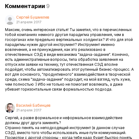
Комментарии
9
Сергей Бушмелев
21 апреля 2017
Максим, очень интересная статья! Ты заметил, что в перечисленных
тобой компаниях немного другая парадигма управления, чем в
госорганах или предельно вертикальных холдингах? И что для этой
парадигмы нужен другой инструмент? Инструмент именно
вовлечения, а не принуждения, как это реализовано в
отечественных СЭД в виде механизма "задача-задание". Конечно,
есть административные вопросы, типа обработка заявления на
отпуск или заявки на технику, тут отечественная СЭД вполне
подойдет, чтобы автоматизировать этот рутинный бизнес-процесс. А
вот для основного, "продуктивного" взаимодействия в творческой
среде, схема "задача-задание" подходит, на мой взгляд, чуть хуже,
чем полностью :) Ибо не только не помогает вовлекать, а даже
убивает горизонтальные связи формальностью подхода.
Василий Бабинцев
21 апреля 2017
Сергей, а разве формальное и неформальное взаимодействие
должны друг друга заменять?
Странно пенять на неподходящий инструмент (в данном случае
СЭД), вместо того чтобы использовать иные пути коммуникаций.
Посмотри с другой стороны - когда тебе надо будет быстро понять