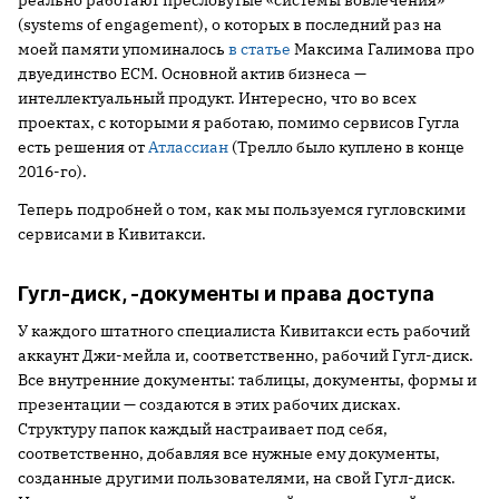
реально работают пресловутые «системы вовлечения»
(systems of engagement), о которых в последний раз на
моей памяти упоминалось
в статье
Максима Галимова про
двуединство ECM. Основной актив бизнеса —
интеллектуальный продукт. Интересно, что во всех
проектах, с которыми я работаю, помимо сервисов Гугла
есть решения от
Атлассиан
(Трелло было куплено в конце
2016-го).
Теперь подробней о том, как мы пользуемся гугловскими
сервисами в Кивитакси.
Гугл-диск, -документы и права доступа
У каждого штатного специалиста Кивитакси есть рабочий
аккаунт Джи-мейла и, соответственно, рабочий Гугл-диск.
Все внутренние документы: таблицы, документы, формы и
презентации — создаются в этих рабочих дисках.
Структуру папок каждый настраивает под себя,
соответственно, добавляя все нужные ему документы,
созданные другими пользователями, на свой Гугл-диск.