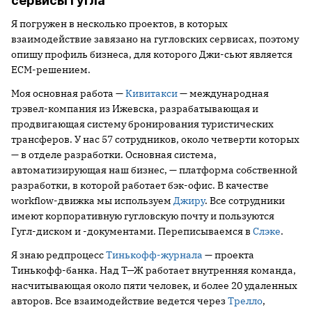
сервисы Гугла
Я погружен в несколько проектов, в которых
взаимодействие завязано на гугловских сервисах, поэтому
опишу профиль бизнеса, для которого Джи-сьют является
ECM-решением.
Моя основная работа —
Кивитакси
— международная
трэвел-компания из Ижевска, разрабатывающая и
продвигающая систему бронирования туристических
трансферов. У нас 57 сотрудников, около четверти которых
— в отделе разработки. Основная система,
автоматизирующая наш бизнес, — платформа собственной
разработки, в которой работает бэк-офис. В качестве
workflow-движка мы используем
Джиру
. Все сотрудники
имеют корпоративную гугловскую почту и пользуются
Гугл-диском и -документами. Переписываемся в
Слэке
.
Я знаю редпроцесс
Тинькофф-журнала
— проекта
Тинькофф-банка. Над Т—Ж работает внутренняя команда,
насчитывающая около пяти человек, и более 20 удаленных
авторов. Все взаимодействие ведется через
Трелло
,