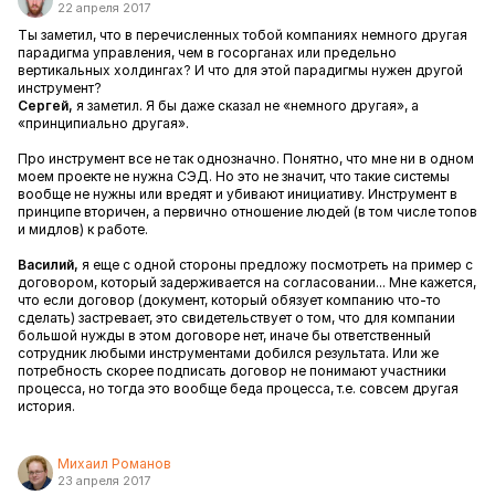
22 апреля 2017
Ты заметил, что в перечисленных тобой компаниях немного другая
парадигма управления, чем в госорганах или предельно
вертикальных холдингах? И что для этой парадигмы нужен другой
инструмент?
Сергей,
я заметил. Я бы даже сказал не «немного другая», а
«принципиально другая».
Про инструмент все не так однозначно. Понятно, что мне ни в одном
моем проекте не нужна СЭД. Но это не значит, что такие системы
вообще не нужны или вредят и убивают инициативу. Инструмент в
принципе вторичен, а первично отношение людей (в том числе топов
и мидлов) к работе.
Василий,
я еще с одной стороны предложу посмотреть на пример с
договором, который задерживается на согласовании... Мне кажется,
что если договор (документ, который обязует компанию что-то
сделать) застревает, это свидетельствует о том, что для компании
большой нужды в этом договоре нет, иначе бы ответственный
сотрудник любыми инструментами добился результата. Или же
потребность скорее подписать договор не понимают участники
процесса, но тогда это вообще беда процесса, т.е. совсем другая
история.
Михаил Романов
23 апреля 2017