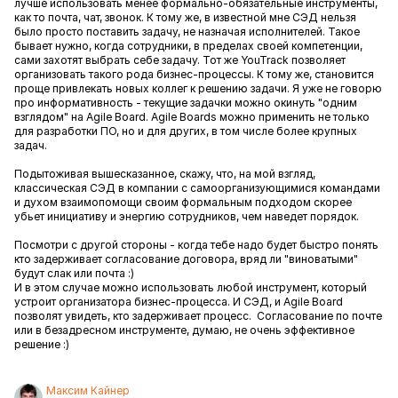
лучше использовать менее формально-обязательные инструменты,
как то почта, чат, звонок. К тому же, в известной мне СЭД нельзя
было просто поставить задачу, не назначая исполнителей. Такое
бывает нужно, когда сотрудники, в пределах своей компетенции,
сами захотят выбрать себе задачу. Тот же YouTrack позволяет
организовать такого рода бизнес-процессы. К тому же, становится
проще привлекать новых коллег к решению задачи. Я уже не говорю
про информативность - текущие задачки можно окинуть "одним
взглядом" на Agile Board. Agile Boards можно применить не только
для разработки ПО, но и для других, в том числе более крупных
задач.
Подытоживая вышесказанное, скажу, что, на мой взгляд,
классическая СЭД в компании с самоорганизующимися командами
и духом взаимопомощи своим формальным подходом скорее
убьет инициативу и энергию сотрудников, чем наведет порядок.
Посмотри с другой стороны - когда тебе надо будет быстро понять
кто задерживает согласование договора, вряд ли "виноватыми"
будут слак или почта :)
И в этом случае можно использовать любой инструмент, который
устроит организатора бизнес-процесса. И СЭД, и Agile Board
позволят увидеть, кто задерживает процесс. Согласование по почте
или в безадресном инструменте, думаю, не очень эффективное
решение :)
Максим Кайнер