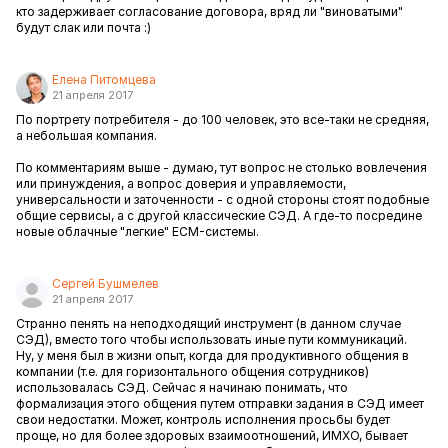
кто задерживает согласование договора, вряд ли "виноватыми"
будут слак или почта :)
Елена Питомцева
21 апреля 2017
По портрету потребителя - до 100 человек, это все-таки не средняя,
а небольшая компания.
По комментариям выше - думаю, тут вопрос не столько вовлечения
или принуждения, а вопрос доверия и управляемости,
универсальности и заточенности - с одной стороны стоят подобные
общие сервисы, а с другой классические СЭД. А где-то посредине
новые облачные "легкие" ECM-системы.
Сергей Бушмелев
21 апреля 2017
Странно пенять на неподходящий инструмент (в данном случае
СЭД), вместо того чтобы использовать иные пути коммуникаций.
Ну, у меня был в жизни опыт, когда для продуктивного общения в
компании (т.е. для горизонтального общения сотрудников)
использовалась СЭД. Сейчас я начинаю понимать, что
формализация этого общения путем отправки задания в СЭД имеет
свои недостатки. Может, контроль исполнения просьбы будет
проще, но для более здоровых взаимоотношений, ИМХО, бывает