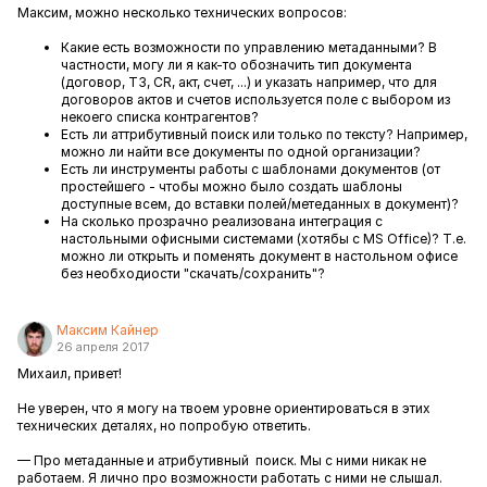
Максим, можно несколько технических вопросов:
Какие есть возможности по управлению метаданными? В
частности, могу ли я как-то обозначить тип документа
(договор, ТЗ, CR, акт, счет, ...) и указать например, что для
договоров актов и счетов используется поле с выбором из
некоего списка контрагентов?
Есть ли аттрибутивный поиск или только по тексту? Например,
можно ли найти все документы по одной организации?
Есть ли инструменты работы с шаблонами документов (от
простейшего - чтобы можно было создать шаблоны
доступные всем, до вставки полей/метеданных в документ)?
На сколько прозрачно реализована интеграция с
настольными офисными системами (хотябы с MS Office)? Т.е.
можно ли открыть и поменять документ в настольном офисе
без необходиости "скачать/сохранить"?
Максим Кайнер
26 апреля 2017
Михаил, привет!
Не уверен, что я могу на твоем уровне ориентироваться в этих
технических деталях, но попробую ответить.
— Про метаданные и атрибутивный поиск. Мы с ними никак не
работаем. Я лично про возможности работать с ними не слышал.