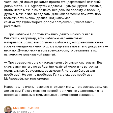
Часть вещей может решаться просто стандартизацией названий
документов. В IT-Agency так и делаем — унифицируем названия,
чтобы легко можно было найти все доки по проекту. А вообще,
думаю, можно что-то сделать. Для начала можно почитать про
возможности эйпиай драйва. Вот, например,
ссылка https://developers.google.com/drive/v3/web/search-
parameters
— Про шаблоны. Простые, конечно, делать можно. У нас в
Кивитакси, например, есть шаблоны маркетинговых
материалов. Если речь об умных шаблонах, которые опять же на
уровне метаданных что-то сразу подхватывают в тело документа —
не знаю. Думаю, если и есть возможности, то реализовать их
является не тривиальной задачей.
— Про совместимость с настольными офисными системами. Без
скачивания ничего не выйдет (по крайней мере, я не встречал
официальных браузерных расширений, которые бы решали
проблему). Но это не проблема Гугла, а скорее проблема
Майкрософт, как мне кажется.
Наверное, не очень помог, но я только и могу, что рассказывать, как
делаю сам. Пока у меня нет потребности что-то усложнять и я на
проектах использую минимальные возможности сервисов.
Михаил Романов
27 апреля 2017