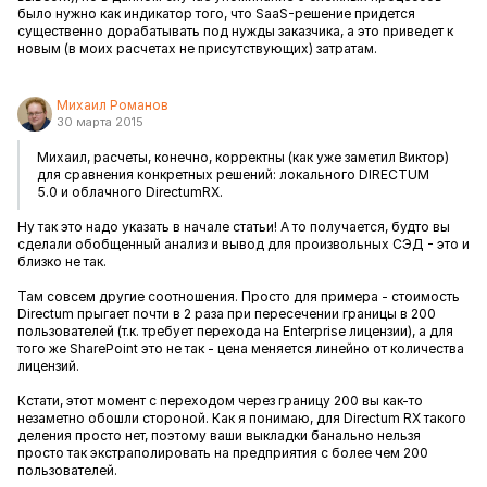
было нужно как индикатор того, что SaaS-решение придется
существенно дорабатывать под нужды заказчика, а это приведет к
новым (в моих расчетах не присутствующих) затратам.
Михаил Романов
30 марта 2015
Михаил, расчеты, конечно, корректны (как уже заметил Виктор)
для сравнения конкретных решений: локального DIRECTUM
5.0 и облачного DirectumRX.
Ну так это надо указать в начале статьи! А то получается, будто вы
сделали обобщенный анализ и вывод для произвольных СЭД - это и
близко не так.
Там совсем другие соотношения. Просто для примера - стоимость
Directum прыгает почти в 2 раза при пересечении границы в 200
пользователей (т.к. требует перехода на Enterprise лицензии), а для
того же SharePoint это не так - цена меняется линейно от количества
лицензий.
Кстати, этот момент с переходом через границу 200 вы как-то
незаметно обошли стороной. Как я понимаю, для Directum RX такого
деления просто нет, поэтому ваши выкладки банально нельзя
просто так экстраполировать на предприятия с более чем 200
пользователей.