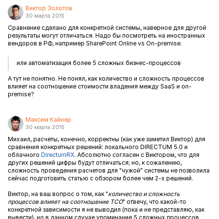
Виктор Золотов
30 марта 2015
Сравнение сделано для конкретной системы, наверное для другой
результаты могут отличаться. Надо бы посмотреть на иностранных
вендоров в РФ, например SharePoint Online vs On-premise.
или автоматизация более 5 сложных бизнес-процессов
А тут не понятно. Не понял, как количество и сложность процессов
влияет на соотношение стоимости владения между SaaS и on-
premise?
Максим Кайнер
30 марта 2015
Михаил, расчеты, конечно, корректны (как уже заметил Виктор) для
сравнения конкретных решений: локального DIRECTUM 5.0 и
облачного
DirectumRX
. Абсолютно согласен с Виктором, что для
других решений цифры будут отличаться; но, к сожалению,
сложность проведения расчетов для "чужой" системы не позволила
сейчас подготовить статью с обзором более чем 2-х решений.
Виктор, на ваш вопрос о том, как "
количество и сложность
процессов влияет на соотношение TCO
" отвечу, что какой-то
конкретной зависимости я не выводил (пока и не представляю, как
вывести), но в данном случае упоминание 5 сложных процессов