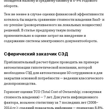
обойдется малому и среднему бизнесу в 4-9% годового
оборота.
Тем не менее в случае оценки финансовой эффективности
хотелось бы видеть сравнение стоимости владения SaaS- и
on-premise (разворачиваемого на локальных мощностях)
решений. В статье предприму такую попытку
применительно к оценке затрат на внедрение и
содержание системы электронного документооборота.
Сферический заказчик СЭД
Приблизительный расчет будем проводить на примере
автоматизации гипотетической компании, которой
необходима СЭД для автоматизации 50 сотрудников и для
закрытия основной потребности — ведения классического
делопроизводства.
Горизонт оценки TCO (Total Cost of Ownership; совокупная
стоимость владения) — 7 лет. Для учета инфляционного
фактора, возьмем статистику за 7 последних лет (2008–
2014 гг.); средний показатель инфляции — примерно 8,8%.