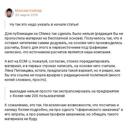
Максим Кайнер
30 марта 2015
Ну так это надо указать в начале статьи!
Для публикации на CNews так сделать было нельзя (редакция бы не
пропустила материал на бесплатной основе). Получилось так, что я
оставил читателям самим додумать, на основе чего производились
расчеты, благо для этого в первоисточнике под графиками
написано, что источником расчетов является наша компания.
А вот на ECM-J, пожалуй, согласен, стоило поредактировать
материал, и в первых строках написать, на основе чего считали.
Лена Питомцева, кстати, предлагала такой вариант, но я решил, как
бы эта ссылка не пошла вразрез с редакционной политикой (много
копий сломано, просто).
выкладки нельзя просто так экстраполировать на предприятия
с более чем 200 пользователей
К сожалению, это так. Не исключаю возможности, что посчитаю и
напишу более подробно, не про одного "сферического заказчика" и
его затраты, а про разные профили заказчиков; но обещать такого
материала не буду.