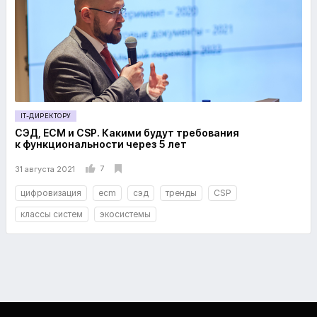
IT-ДИРЕКТОРУ
СЭД, ECM и CSP. Какими будут требования
к функциональности через 5 лет
7
31 августа 2021
цифровизация
ecm
сэд
тренды
CSP
классы систем
экосистемы