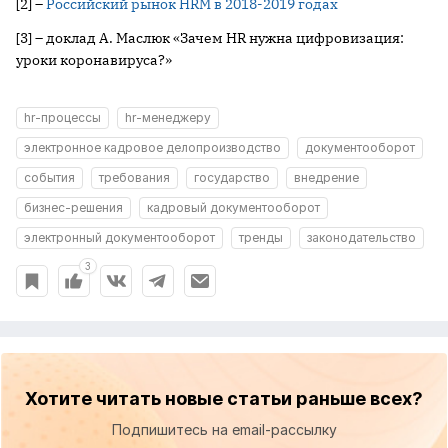
[2] –
Российский рынок HRM в 2018-2019 годах
[3] – доклад А. Маслюк «Зачем HR нужна цифровизация:
уроки коронавируса?»
hr-процессы
hr-менеджеру
электронное кадровое делопроизводство
документооборот
события
требования
государство
внедрение
бизнес-решения
кадровый документооборот
электронный документооборот
тренды
законодательство
3
Хотите читать новые статьи раньше всех?
Подпишитесь на email-рассылку