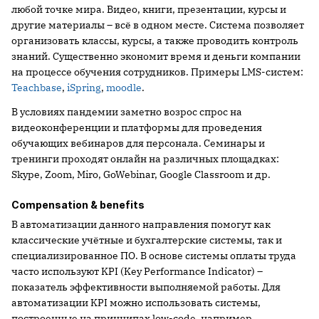
любой точке мира. Видео, книги, презентации, курсы и
другие материалы – всё в одном месте. Система позволяет
организовать классы, курсы, а также проводить контроль
знаний. Существенно экономит время и деньги компании
на процессе обучения сотрудников. Примеры LMS-систем:
Teachbase
,
iSpring
,
moodle
.
В условиях пандемии заметно возрос спрос на
видеоконференции и платформы для проведения
обучающих вебинаров для персонала. Семинары и
тренинги проходят онлайн на различных площадках:
Skype, Zoom, Miro, GoWebinar, Google Classroom и др.
Сompensation & benefits
В автоматизации данного направления помогут как
классические учётные и бухгалтерские системы, так и
специализированное ПО. В основе системы оплаты труда
часто используют KPI (Key Performance Indicator) –
показатель эффективности выполняемой работы. Для
автоматизации KPI можно использовать системы,
построенные на принципах low-code, например,