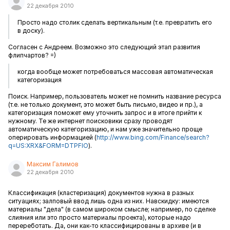
22 декабря 2010
Просто надо столик сделать вертикальным (т.е. превратить его
в доску).
Согласен с Андреем. Возможно это следующий этап развития
флипчартов? =)
когда вообще может потребоваться массовая автоматическая
категоризация
Поиск. Например, пользователь может не помнить название ресурса
(т.е. не только документ, это может быть письмо, видео и пр.), а
категоризация поможет ему уточнить запрос и в итоге прийти к
нужному. Те же интернет поисковики сразу проводят
автоматическую категоризацию, и нам уже значительно проще
оперировать информацией (
http://www.bing.com/Finance/search?
q=US:XRX&FORM=DTPFIO
).
Максим Галимов
22 декабря 2010
Классификация (кластеризация) документов нужна в разных
ситуациях; залповый ввод лишь одна из них. Навскидку: имеются
материалы "дела" (в самом широком смысле; например, по сделке
слияния или это просто материалы проекта), которые надо
перереботать. Да, они как-то классифицированы в архиве (и в