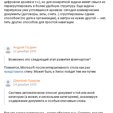
цифровом архиве в т.ч.), но для конкретной задачи имеет смысл их
перегруппировать в более удобную структуру. Еще задача -
перетряска уже устоявшихся архивов: сегодня коммерческие
документы (договоры, акты, счета...) сгруппированы одним
способом (по дате и организации), а завтра на нужен другой -- нет,
пять других способов для простой навигации.
Андрей Подкин
22 декабря 2010
Возможно это следующий этап развития флипчартов?
Помнится, Microsoft после интерактивного стола как раз
представила
стену. Может быть и Xerox пойдет тем же путем.
Дмитрий Лазарев
24 декабря 2010
Система автоматически относит документ к той или иной
категории (а может, и нескольким категориям), анализируя
содержание документа и особые ключевые слова.
Вот что самое интересное - каким образом она, Система, все это