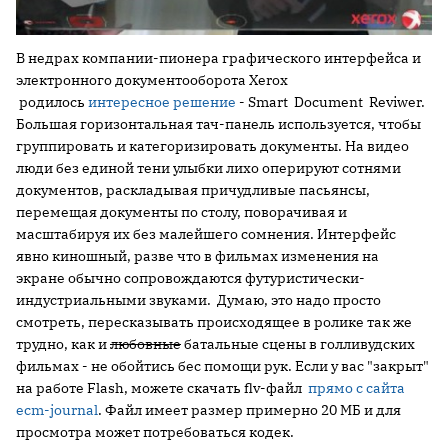
В недрах компании-пионера графического интерфейса и
электронного документооборота Xerox
родилось
интересное решение
- Smart Document Reviwer.
Большая горизонтальная тач-панель используется, чтобы
группировать и категоризировать документы. На видео
люди без единой тени улыбки лихо оперируют сотнями
документов, раскладывая причудливые пасьянсы,
перемещая документы по столу, поворачивая и
масштабируя их без малейшего сомнения. Интерфейс
явно киношный, разве что в фильмах изменения на
экране обычно сопровождаются футуристически-
индустриальными звуками. Думаю, это надо просто
смотреть, пересказывать происходящее в ролике так же
трудно, как и
любовные
батальные сцены в голливудских
фильмах - не обойтись бес помощи рук. Если у вас "закрыт"
на работе Flash, можете скачать flv-файл
прямо с сайта
ecm-journal
. Файл имеет размер примерно 20 МБ и для
просмотра может потребоваться кодек.