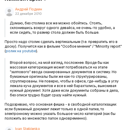
Андрей Подкин
22 декабря 2010
Думаю, без столика все же можно обойтись. Стоять,
склонившись вокруг одного девайса, не очень-то удобно, а
если сидеть, то размер стола должен быть больше.
Просто надо столик сделать вертикальным (т.е. превратить его в
доску). Получится как в фильме "Особое мнение" / "Minority report"
(
ролик на youtube
).
Второй вопрос, на мой взгляд, посложнее. Вроде бы как
массовая категоризация может потребоваться на этапе
"залпового" ввода сканированных документов в систему. Но
бумажные оригиналы были же как-то структурированы,
сгруппированы. Не поверю, чтобы в офисе, где-нибудь в углу
лежала куча документов и все в ней барахтались, выискивая
нужный документ. Хотя даже если документы собраны в дела,
без описи трудно будет сразу найти нужный.
Подозреваю, что основная фишка - в свободной каталогизации:
если бумажный документ лежит только в одной папке, то
электронному можно указать большое число категорий (как бы
положить во множество папок одновременно).
Ivan Steblenko