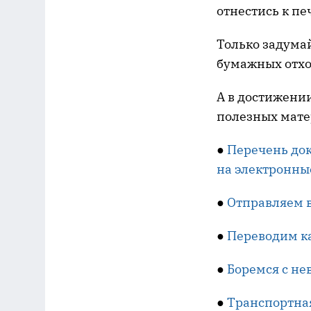
отнестись к п
Только задума
бумажных отход
А в достижени
полезных мате
●
Перечень док
на электронны
●
Отправляем 
●
Переводим ка
●
Боремся с не
●
Транспортная