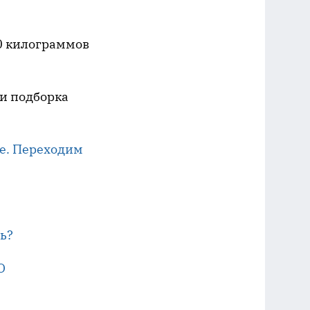
60 килограммов
 и подборка
ге. Переходим
ь?
О