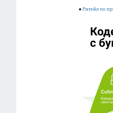
●
Ритейл по пр