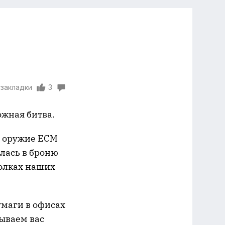
 закладки
3
ожная битва.
е оружие ECM
лась в броню
голках наших
умаги в офисах
зываем вас