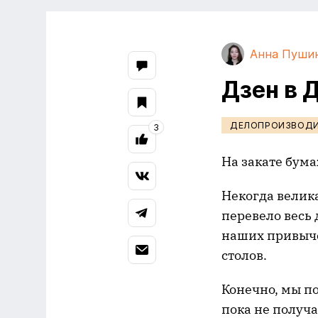
Анна Пуши
Дзен в 
ДЕЛОПРОИЗВОД
3
На закате бум
Некогда велик
перевело весь
наших привыче
столов.
Конечно, мы п
пока не получа