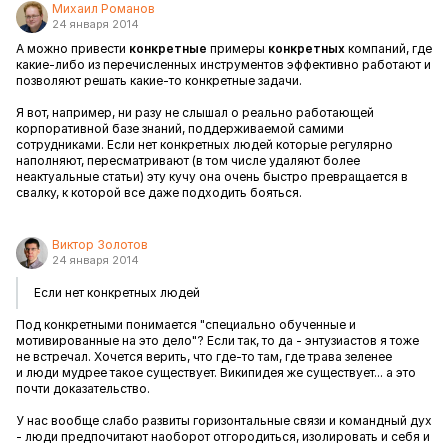
Михаил Романов
24 января 2014
А можно привести
конкретные
примеры
конкретных
компаний, где
какие-либо из перечисленных инструментов эффективно работают и
позволяют решать какие-то конкретные задачи.
Я вот, например, ни разу не слышал о реально работающей
корпоративной базе знаний, поддерживаемой самими
сотрудниками. Если нет конкретных людей которые регулярно
наполняют, пересматривают (в том числе удаляют более
неактуальные статьи) эту кучу она очень быстро превращается в
свалку, к которой все даже подходить бояться.
Виктор Золотов
24 января 2014
Если нет конкретных людей
Под конкретными понимается "специально обученные и
мотивированные на это дело"? Если так, то да - энтузиастов я тоже
не встречал. Хочется верить, что где-то там, где трава зеленее
и люди мудрее такое существует. Википидея же существует... а это
почти доказательство.
У нас вообще слабо развиты горизонтальные связи и командный дух
- люди предпочитают наоборот отгородиться, изолировать и себя и