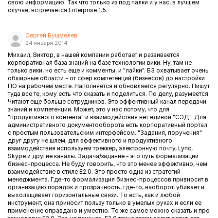
свою информацию. Так что только из под палки и у нас, в лучшем
случае, встречается Enterprise 1.5.
Сергей Бушмелев
24 января 2014
Михаил, Виктор, в нашей компании работает и развивается
корпоративная база знаний на базе технологии вики. Ну, там не
только вики, но есть еще и комменты, и "лайки". БЗ охватывает очень
обширные области - от сфер компетенций (бизнесов) до настройки
ПО на рабочем месте. Наполняется и обновляется регулярно. Пишут
туда все те, кому есть что сказать и поделиться. По делу, разумеется.
Читают еще больше сотрудников. Это эффективный канал передачи
знаний и компетенции. Может, это у нас потому, что для
"продуктивного контента" и взаимодействия нет единой "СЭД". Для
административного документооборота есть корпоративный портал
с простым пользовательским интерфейсом. "Задания, поручения"
друг другу не шлем, для эффективного и продуктивного
взаимодействия используем треккер, электронную почту, Lync,
Skype и другие каналы. Задача/задание - это путь формализации
бизнес-процесса. Не буду говорить, что это менее эффективно, чем
взаимодействие в стиле E2.0. Это просто одна из стратегий
менеджмента. Где-то формализация бизнес-процессов привносит в
организацию порядок и прозрачность, где-то, наоборот, убивает и
выхолащивает горизонтальные связи. То есть, как и любой
инструмент, она приносит пользу только в умелых руках и если ее
применение оправдано и уместно. То же самое можно сказать и про