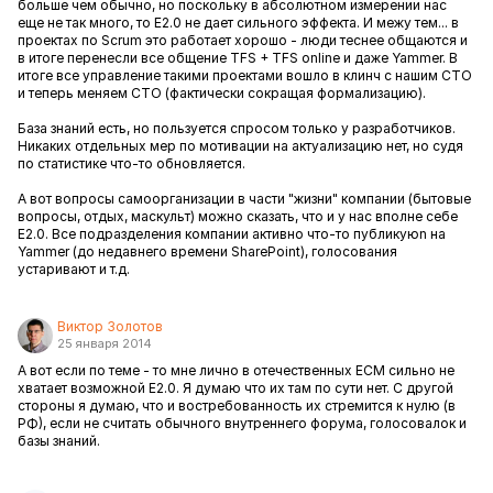
больше чем обычно, но поскольку в абсолютном измерении нас
еще не так много, то Е2.0 не дает сильного эффекта. И межу тем... в
проектах по Scrum это работает хорошо - люди теснее общаются и
в итоге перенесли все общение TFS + TFS online и даже Yammer. В
итоге все управление такими проектами вошло в клинч с нашим СТО
и теперь меняем СТО (фактически сокращая формализацию).
База знаний есть, но пользуется спросом только у разработчиков.
Никаких отдельных мер по мотивации на актуализацию нет, но судя
по статистике что-то обновляется.
А вот вопросы самоорганизации в части "жизни" компании (бытовые
вопросы, отдых, маскульт) можно сказать, что и у нас вполне себе
Е2.0. Все подразделения компании активно что-то публикуюn на
Yammer (до недавнего времени SharePoint), голосования
устаривают и т.д.
Виктор Золотов
25 января 2014
А вот если по теме - то мне лично в отечественных ECM сильно не
хватает возможной E2.0. Я думаю что их там по сути нет. С другой
стороны я думаю, что и востребованность их стремится к нулю (в
РФ), если не считать обычного внутреннего форума, голосовалок и
базы знаний.