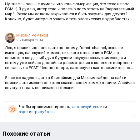
Ну, знаешь раньше думали, что коньсюмеризация, это тоже не про
ECM. :) Я думаю, интересно и полезно посмотреть на "параллельный
мир". Разве мы должны закрываться и быть закрыты для других?
Конечно, будет интерсно узнать о технологических подробностях.
Михаил Романов
28 января 2014
Лен, я правильно понял, что по твоему, "omni-channel, вещь не
имеющая, на текущий момент, никакого отношения к ECM, но
возможно когда-нибудь в будущем такувую свзяь заимеющая и
потому уже сейчас достойная рассмотрения в конетксте вопросов
связанных с ECM". Честно говоря, даже звучит как-то сомнительно...
Я все же надеюсь, что в ближайшие дни Максим зайдет на сайт и
пояснит, что именно он хотел сказать своим комментарием. А сейчас
впустую гадать нет никакого желания.
Чтобы прокомментировать,
авторизуйтесь
или
зарегистрируйтесь
Похожие статьи