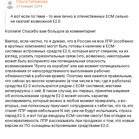
Ольга Ситникова
27 января 2014
А вот если по теме - то мне лично в отечественных ECM сильно
не хватает возможной E2.0
Коллеги! Спасибо вам большое за комментарии!
Виктор, если честно, то я думаю, что в России не все ЛПР (особенно
в крупных компаниях) могут быть готовы к наличию в ECM-
системах встроенных средств E2.0, которые могут слишком, на их
взгляд, усилить горизонтальные связи (что, возможно, некоторыми
может быть воспринято как потенциальная опасность
возникновения "бунта на корабле" или как момент потенциального
отвлечения от непосредственного выполнения рабочих
обязанностей в рабочее время). Поэтому мне кажется правильным,
что сейчас во многих компаниях (в том числе в тех, где я работала)
средства E2.0 используются рядом с ECM-системой, местами
интегрируясь с ней. В таком случае, во-первых, принятие решения
об использовании средств E2.0 может носить характер
эксперимента, который можно в любой момент прекратить, а во-
вторых, они потихоньку приучают сотрудников к себе так, что те, кто
станет ЛПР через небольшое N лет, уже не будут испытывать страха
перед E2.0, и вот тогда вендоры ECM-систем смогут без оглядки на
консервативность ЛПР рассказывать при продажах о том, что новые
версии их ПО оснащены встроенными средствами E2.0.