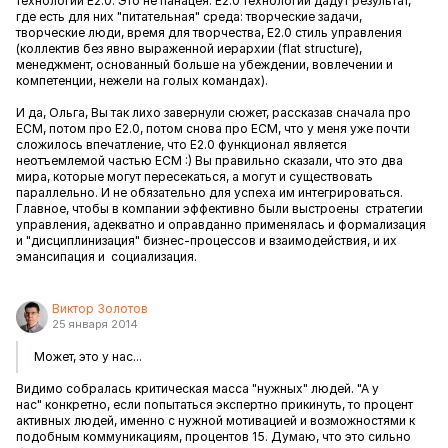
технологии E2.0. Это не панацея. E2.0 технологии дадут результат,
где есть для них "питательная" среда: творческие задачи,
творческие люди, время для творчества, E2.0 стиль управления
(коллектив без явно выраженной иерархии (flat structure),
менеджмент, основанный больше на убеждении, вовлечении и
компетенции, нежели на голых командах).
И да, Ольга, Вы так лихо завернули сюжет, рассказав сначала про
ECM, потом про E2.0, потом снова про ECM, что у меня уже почти
сложилось впечатление, что E2.0 функционал является
неотъемлемой частью ECM :) Вы правильно сказали, что это два
мира, которые могут пересекаться, а могут и существовать
параллельно. И не обязательно для успеха им интегрироваться.
Главное, чтобы в компании эффективно были выстроены стратегии
управления, адекватно и оправданно применялась и формализация
и "дисциплинизация" бизнес-процессов и взаимодействия, и их
эмансипация и социализация.
Виктор Золотов
25 января 2014
Может, это у нас...
Видимо собралась критическая масса "нужных" людей. "А у
нас" конкретно, если попытаться экспертно прикинуть, то процент
активных людей, именно с нужной мотивацией и возможностями к
подобным коммуникациям, процентов 15. Думаю, что это сильно