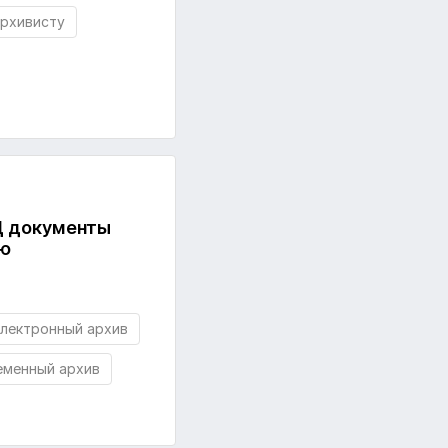
рхивисту
ЭД документы
ью
лектронный архив
еменный архив