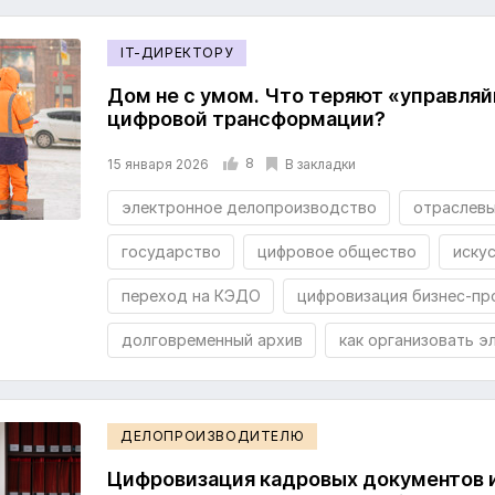
IT-ДИРЕКТОРУ
Дом не с умом. Что теряют «управля
цифровой трансформации?
8
В закладки
15 января 2026
электронное делопроизводство
отраслевы
государство
цифровое общество
иску
переход на КЭДО
цифровизация бизнес-пр
долговременный архив
как организовать э
ДЕЛОПРОИЗВОДИТЕЛЮ
Цифровизация кадровых документов 