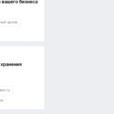
 вашего бизнеса
ный архив
 хранения
висту
ов