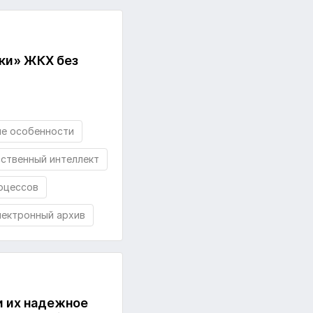
йки» ЖКХ без
е особенности
сственный интеллект
оцессов
лектронный архив
и их надежное