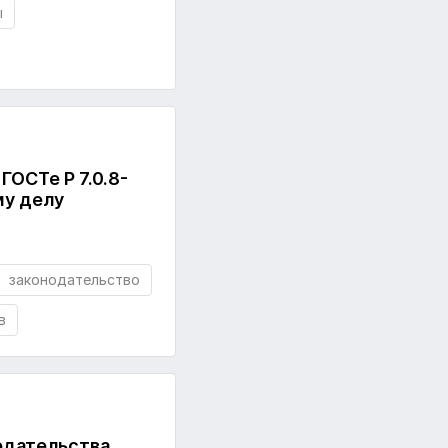
ы
ГОСТе Р 7.0.8-
му делу
законодательство
в
одательства