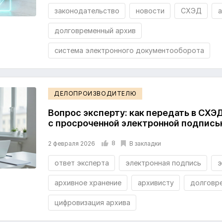
законодательство
новости
СХЭД
а
долговременный архив
система электронного документооборота
ДЕЛОПРОИЗВОДИТЕЛЮ
Вопрос эксперту: как передать в СХ
с просроченной электронной подпис
8
В закладки
2 февраля 2026
ответ эксперта
электронная подпись
э
архивное хранение
архивисту
долговр
цифровизация архива