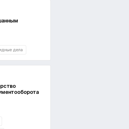
ешанным
идные дела
арство
ументооборота